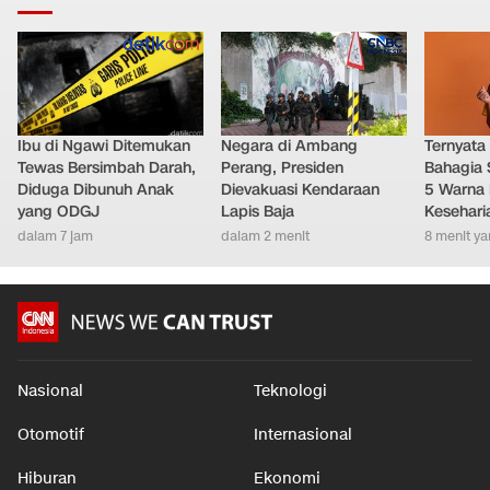
Ibu di Ngawi Ditemukan
Negara di Ambang
Ternyata
Tewas Bersimbah Darah,
Perang, Presiden
Bahagia 
Diduga Dibunuh Anak
Dievakuasi Kendaraan
5 Warna 
yang ODGJ
Lapis Baja
Kesehari
dalam 7 jam
dalam 2 menit
8 menit ya
Nasional
Teknologi
Otomotif
Internasional
Hiburan
Ekonomi