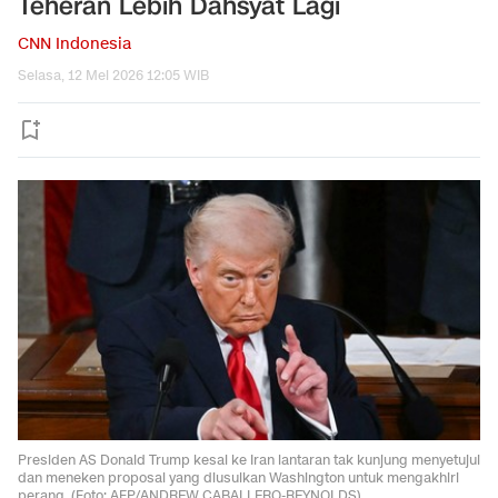
Teheran Lebih Dahsyat Lagi
CNN Indonesia
Selasa, 12 Mei 2026 12:05 WIB
Presiden AS Donald Trump kesal ke Iran lantaran tak kunjung menyetujui
dan meneken proposal yang diusulkan Washington untuk mengakhiri
perang. (Foto: AFP/ANDREW CABALLERO-REYNOLDS)