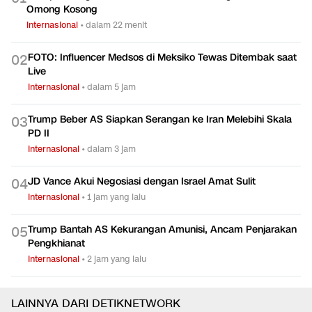
Omong Kosong
Internasional
•
dalam 22 menit
FOTO: Influencer Medsos di Meksiko Tewas Ditembak saat
0
2
Live
Internasional
•
dalam 5 jam
Trump Beber AS Siapkan Serangan ke Iran Melebihi Skala
0
3
PD II
Internasional
•
dalam 3 jam
JD Vance Akui Negosiasi dengan Israel Amat Sulit
0
4
Internasional
•
1 jam yang lalu
Trump Bantah AS Kekurangan Amunisi, Ancam Penjarakan
0
5
Pengkhianat
Internasional
•
2 jam yang lalu
LAINNYA DARI DETIKNETWORK