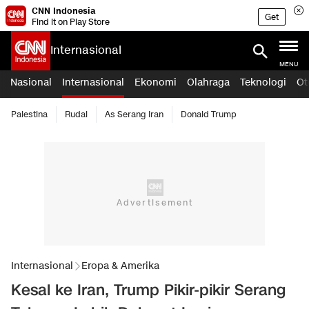
CNN Indonesia
Get
Find it on Play Store
Internasional
MENU
Nasional
Internasional
Ekonomi
Olahraga
Teknologi
Ot
Palestina
Rudal
As Serang Iran
Donald Trump
Internasional
Eropa & Amerika
Kesal ke Iran, Trump Pikir-pikir Serang