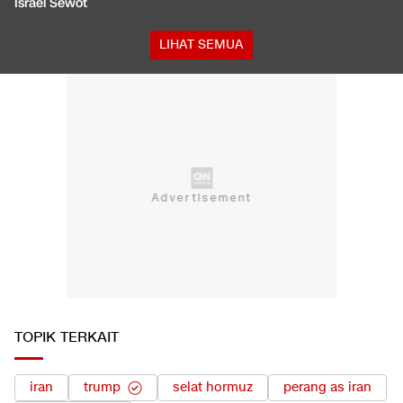
Israel Sewot
LIHAT SEMUA
TOPIK TERKAIT
iran
trump
selat hormuz
perang as iran