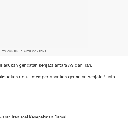
L TO CONTINUE WITH CONTENT
 dilakukan gencatan senjata antara AS dan Iran.
imaksudkan untuk mempertahankan gencatan senjata," kata
aran Iran soal Kesepakatan Damai