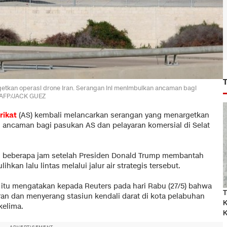
etkan operasi drone Iran. Serangan ini menimbulkan ancaman bagi
. AFP/JACK GUEZ
rikat
(AS) kembali melancarkan serangan yang menargetkan
n ancaman bagi pasukan AS dan pelayaran komersial di Selat
S, beberapa jam setelah Presiden Donald Trump membantah
kan lalu lintas melalui jalur air strategis tersebut.
itu mengatakan kepada Reuters pada hari Rabu (27/5) bahwa
T
ran dan menyerang stasiun kendali darat di kota pelabuhan
K
kelima.
K
ADVERTISEMENT