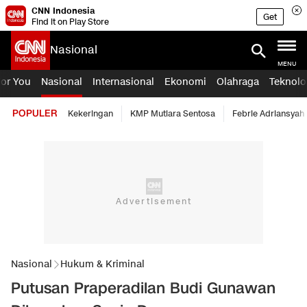
CNN Indonesia
Get
Find it on Play Store
Nasional
MENU
For You
Nasional
Internasional
Ekonomi
Olahraga
Teknolo
POPULER
Kekeringan
KMP Mutiara Sentosa
Febrie Adriansyah
Nasional
Hukum & Kriminal
Putusan Praperadilan Budi Gunawan