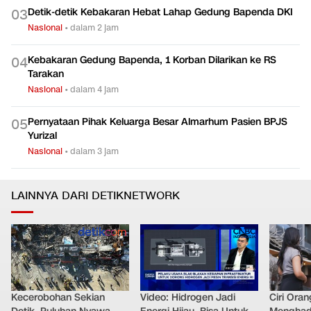
Detik-detik Kebakaran Hebat Lahap Gedung Bapenda DKI
0
3
Nasional
•
dalam 2 jam
Kebakaran Gedung Bapenda, 1 Korban Dilarikan ke RS
0
4
Tarakan
Nasional
•
dalam 4 jam
Pernyataan Pihak Keluarga Besar Almarhum Pasien BPJS
0
5
Yurizal
Nasional
•
dalam 3 jam
LAINNYA DARI DETIKNETWORK
Kecerobohan Sekian
Video: Hidrogen Jadi
Ciri Oran