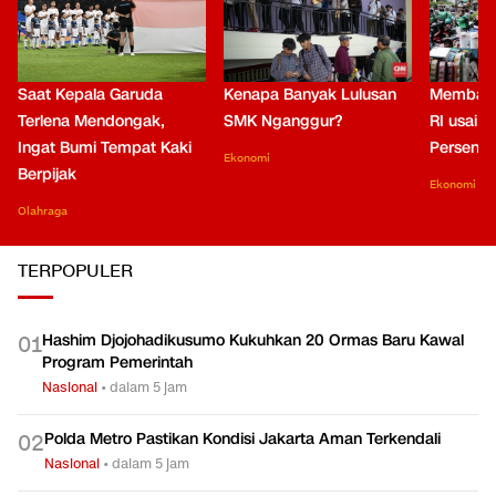
Saat Kepala Garuda
Kenapa Banyak Lulusan
Membaca
Terlena Mendongak,
SMK Nganggur?
RI usai M
Ingat Bumi Tempat Kaki
Persen di
Ekonomi
Berpijak
Ekonomi
Olahraga
TERPOPULER
Hashim Djojohadikusumo Kukuhkan 20 Ormas Baru Kawal
0
1
Program Pemerintah
Nasional
•
dalam 5 jam
Polda Metro Pastikan Kondisi Jakarta Aman Terkendali
0
2
Nasional
•
dalam 5 jam