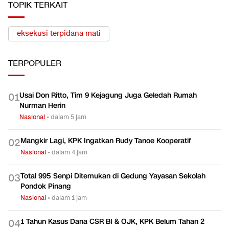
TOPIK TERKAIT
eksekusi terpidana mati
TERPOPULER
Usai Don Ritto, Tim 9 Kejagung Juga Geledah Rumah
0
1
Nurman Herin
Nasional
•
dalam 5 jam
Mangkir Lagi, KPK Ingatkan Rudy Tanoe Kooperatif
0
2
Nasional
•
dalam 4 jam
Total 995 Senpi Ditemukan di Gedung Yayasan Sekolah
0
3
Pondok Pinang
Nasional
•
dalam 1 jam
1 Tahun Kasus Dana CSR BI & OJK, KPK Belum Tahan 2
0
4