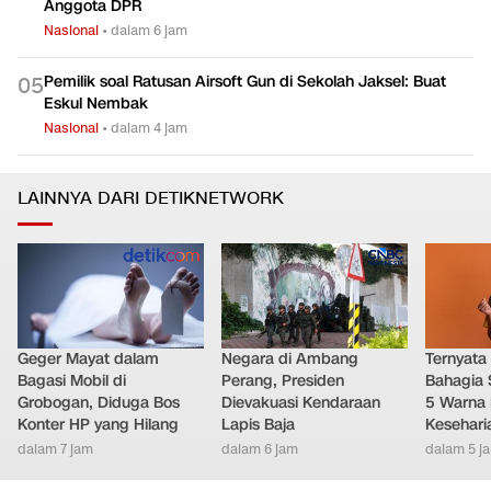
Anggota DPR
Nasional
•
dalam 6 jam
Pemilik soal Ratusan Airsoft Gun di Sekolah Jaksel: Buat
0
5
Eskul Nembak
Nasional
•
dalam 4 jam
LAINNYA DARI DETIKNETWORK
Geger Mayat dalam
Negara di Ambang
Ternyata
Bagasi Mobil di
Perang, Presiden
Bahagia 
Grobogan, Diduga Bos
Dievakuasi Kendaraan
5 Warna 
Konter HP yang Hilang
Lapis Baja
Kesehari
dalam 7 jam
dalam 6 jam
dalam 5 j