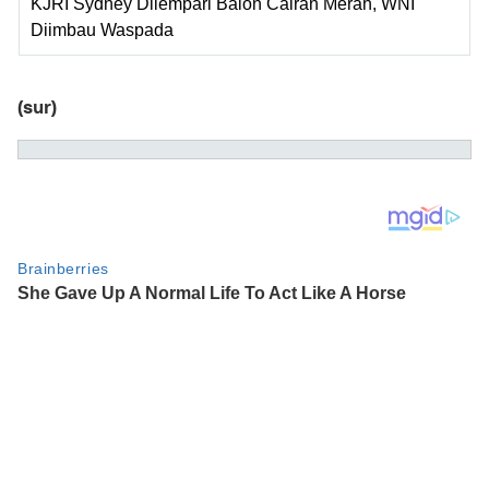
KJRI Sydney Dilempari Balon Cairan Merah, WNI
Diimbau Waspada
(sur)