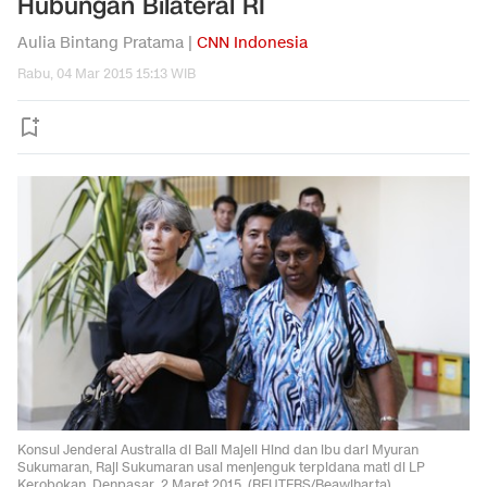
Hubungan Bilateral RI
Aulia Bintang Pratama |
CNN Indonesia
Rabu, 04 Mar 2015 15:13 WIB
Konsul Jenderal Australia di Bali Majell Hind dan ibu dari Myuran
Sukumaran, Raji Sukumaran usai menjenguk terpidana mati di LP
Kerobokan, Denpasar, 2 Maret 2015. (REUTERS/Beawiharta)