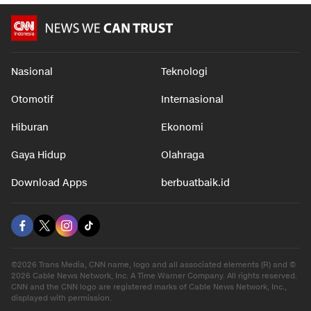
Nasional
Teknologi
Otomotif
Internasional
Hiburan
Ekonomi
Gaya Hidup
Olahraga
Download Apps
berbuatbaik.id
©2026 Trans Media, CNN name, logo and all associated elements (R) and ©
2026 Cable News Network, Inc. A Time Warner Company. All rights reserved.
CNN and the CNN logo are registered marks of Cable News Network, Inc.,
displayed with permission.