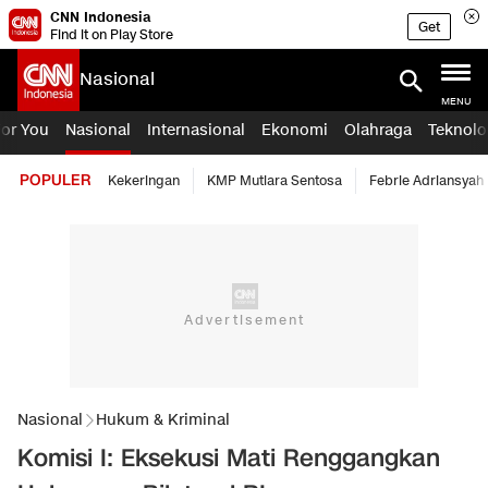
CNN Indonesia
Get
Find it on Play Store
Nasional
MENU
For You
Nasional
Internasional
Ekonomi
Olahraga
Teknolo
POPULER
Kekeringan
KMP Mutiara Sentosa
Febrie Adriansyah
Nasional
Hukum & Kriminal
Komisi I: Eksekusi Mati Renggangkan