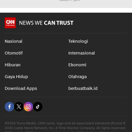
hingga NTT Akan
Menyebar, Ratusan Orang
Asli Ora
Beroperasi Pekan Depan
Sakit Gegara Cabai
Mereka s
Jalapeno
dalam 7 jam
dalam 6 j
dalam 7 jam
Nasional
Teknologi
Otomotif
Internasional
Hiburan
Ekonomi
Gaya Hidup
Olahraga
Download Apps
berbuatbaik.id