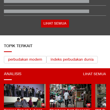
Kata Mabes TNI soal Sertifikat Pramuka Bisa Daftar TNI-Polri
Tanpa Tes
Fakta Menarik Penampilan Agnez Mo dan Anggun C. Sasmi di
Reacher 4
Berompi Tahanan dan Tangan Diborgol, Febrie Diperiksa di
Kejagung
LIHAT SEMUA
TOPIK TERKAIT
perbudakan modern
indeks perbudakan dunia
ANALISIS
LIHAT SEMUA