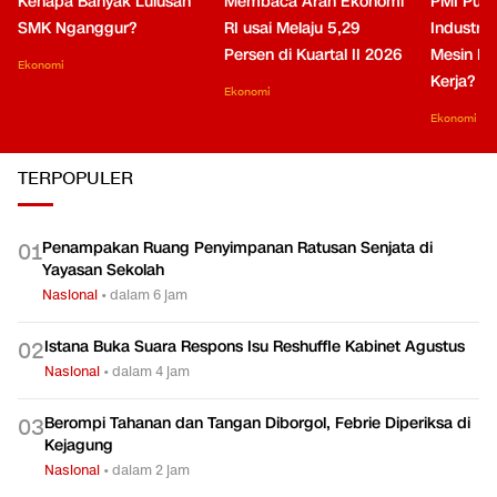
Kenapa Banyak Lulusan
Membaca Arah Ekonomi
PMI Puli
SMK Nganggur?
RI usai Melaju 5,29
Industri 
Persen di Kuartal II 2026
Mesin Pe
Ekonomi
Kerja?
Ekonomi
Ekonomi
TERPOPULER
Penampakan Ruang Penyimpanan Ratusan Senjata di
0
1
Yayasan Sekolah
Nasional
•
dalam 6 jam
Istana Buka Suara Respons Isu Reshuffle Kabinet Agustus
0
2
Nasional
•
dalam 4 jam