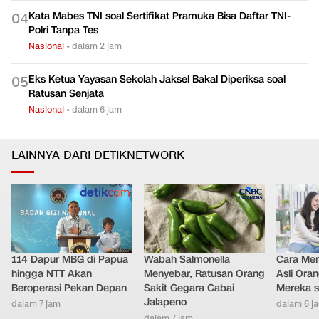
Berompi Tahanan dan Tangan Diborgol, Febrie Diperiksa di
0
3
Kejagung
Nasional
•
dalam 2 jam
Kata Mabes TNI soal Sertifikat Pramuka Bisa Daftar TNI-
0
4
Polri Tanpa Tes
Nasional
•
dalam 2 jam
Eks Ketua Yayasan Sekolah Jaksel Bakal Diperiksa soal
0
5
Ratusan Senjata
Nasional
•
dalam 6 jam
LAINNYA DARI DETIKNETWORK
114 Dapur MBG di Papua
Wabah Salmonella
Cara Men