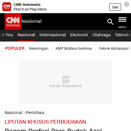
CNN Indonesia
Get
Find it on Play Store
Nasional
MENU
For You
Nasional
Internasional
Ekonomi
Olahraga
Teknolo
POPULER
Kekeringan
KMP Mutiara Sentosa
Febrie Adriansyah
Nasional
Peristiwa
LIPUTAN KHUSUS PERBUDAKAN