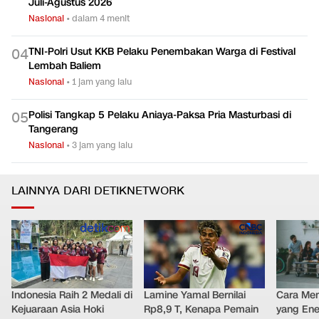
Juli-Agustus 2026
Nasional
•
dalam 4 menit
TNI-Polri Usut KKB Pelaku Penembakan Warga di Festival
0
4
Lembah Baliem
Nasional
•
1 jam yang lalu
Polisi Tangkap 5 Pelaku Aniaya-Paksa Pria Masturbasi di
0
5
Tangerang
Nasional
•
3 jam yang lalu
LAINNYA DARI DETIKNETWORK
Indonesia Raih 2 Medali di
Lamine Yamal Bernilai
Cara Men
Kejuaraan Asia Hoki
Rp8,9 T, Kenapa Pemain
yang Ene