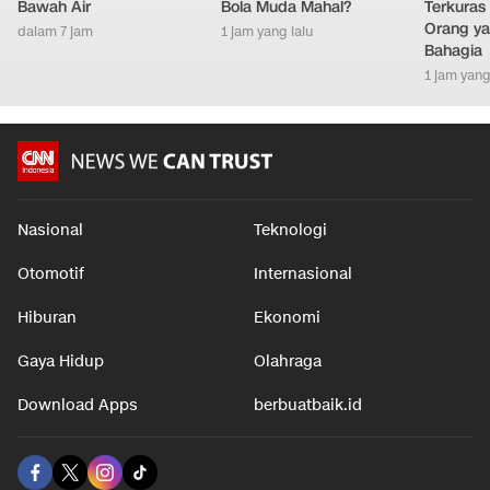
Bawah Air
Bola Muda Mahal?
Terkuras
Orang ya
dalam 7 jam
1 jam yang lalu
Bahagia
1 jam yang
Nasional
Teknologi
Otomotif
Internasional
Hiburan
Ekonomi
Gaya Hidup
Olahraga
Download Apps
berbuatbaik.id