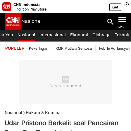
CNN Indonesia
Get
Find it on Play Store
Nasional
MENU
For You
Nasional
Internasional
Ekonomi
Olahraga
Teknolo
POPULER
Kekeringan
KMP Mutiara Sentosa
Febrie Adriansyah
Nasional
Hukum & Kriminal
Udar Pristono Berkelit soal Pencairan