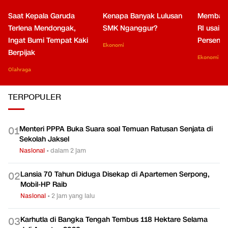
Saat Kepala Garuda
Kenapa Banyak Lulusan
Membaca
Terlena Mendongak,
SMK Nganggur?
RI usai M
Ingat Bumi Tempat Kaki
Persen di
Ekonomi
Berpijak
Ekonomi
Olahraga
TERPOPULER
Menteri PPPA Buka Suara soal Temuan Ratusan Senjata di
0
1
Sekolah Jaksel
Nasional
•
dalam 2 jam
Lansia 70 Tahun Diduga Disekap di Apartemen Serpong,
0
2
Mobil-HP Raib
Nasional
•
2 jam yang lalu
Karhutla di Bangka Tengah Tembus 118 Hektare Selama
0
3