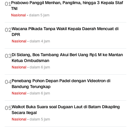
TERPOPULER
Prabowo Panggil Menhan, Panglima, hingga 3 Kepala Staf
0
1
TNI
Nasional
•
dalam 5 jam
Wacana Pilkada Tanpa Wakil Kepala Daerah Mencuat di
0
2
DPR
Nasional
•
dalam 4 jam
Di Sidang, Bos Tambang Akui Beri Uang Rp1 M ke Mantan
0
3
Ketua Ombudsman
Nasional
•
dalam 6 jam
Penebang Pohon Depan Padel dengan Videotron di
0
4
Bandung Terungkap
Nasional
•
dalam 6 jam
Walkot Buka Suara soal Dugaan Laut di Batam Dikapling
0
5
Secara Ilegal