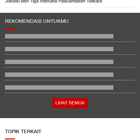
Jokowi Beri Tiga Instruksi Pascainsiden Tolikara
REKOMENDASI UNTUKMU
Jadwal Singapura vs Indonesia: Kapan, Jam Berapa, Tayang di
Mana?
KPK Ungkap Tiga Pertemuan Raja Juli dengan Bupati Kuansing
Jadwal Siaran Langsung Final Piala Presiden 2026: Persib vs
Persebaya
Satu Pemain Thailand Tewas Disambar Petir, 8 Orang Luka-
luka
Video Mesum 'Yang Wis Yang' Banyuwangi, Pemeran Pria Jadi
Tersangka
Indonesia Rebut Juara Umum Kejuaraan Taekwondo Asia 2026
LIHAT SEMUA