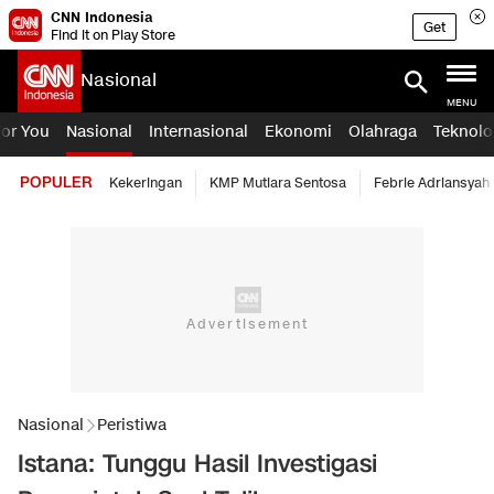
CNN Indonesia
Get
Find it on Play Store
Nasional
MENU
For You
Nasional
Internasional
Ekonomi
Olahraga
Teknolo
POPULER
Kekeringan
KMP Mutiara Sentosa
Febrie Adriansyah
Nasional
Peristiwa
Istana: Tunggu Hasil Investigasi