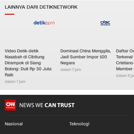
Nasional
•
dalam 5 jam
LAINNYA DARI DETIKNETWORK
Video Detik-detik
Dominasi China Menggila,
Daftar O
Nasabah di Cibitung
Jadi Sumber Impor 100
Terkenal 
Dirampok di Siang
Negara
Cristian
Bolong: Duit Rp 30 Juta
Member 
dalam 7 jam
Raib
dalam 6 j
dalam 7 jam