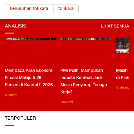
TOPIK TERKAIT
kerusuhan tolikara
tolikara
ANALISIS
LIHAT SEMUA
Membaca Arah Ekonomi
PMI Pulih, Mampukah
Masih Be
RI usai Melaju 5,29
Industri Kembali Jadi
di Piala
Persen di Kuartal II 2026
Mesin Penyerap Tenaga
Olahraga
Kerja?
Ekonomi
Ekonomi