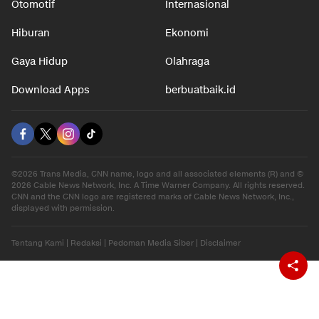
Nasional
Teknologi
Otomotif
Internasional
Hiburan
Ekonomi
Gaya Hidup
Olahraga
Download Apps
berbuatbaik.id
©2026 Trans Media, CNN name, logo and all associated elements (R) and ©
2026 Cable News Network, Inc. A Time Warner Company. All rights reserved.
CNN and the CNN logo are registered marks of Cable News Network, Inc.,
displayed with permission.
Tentang Kami
|
Redaksi
|
Pedoman Media Siber
|
Disclaimer