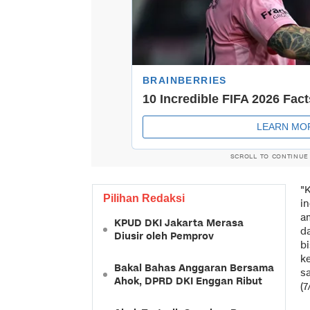
SCROLL TO CONTINUE
"
Pilihan Redaksi
in
a
KPUD DKI Jakarta Merasa
d
Diusir oleh Pemprov
b
k
Bakal Bahas Anggaran Bersama
s
Ahok, DPRD DKI Enggan Ribut
(7