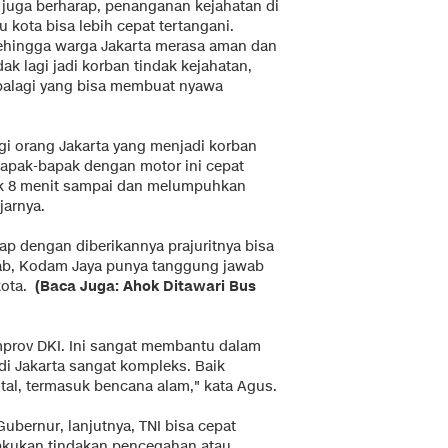
a juga berharap, penanganan kejahatan di
u kota bisa lebih cepat tertangani.
ehingga warga Jakarta merasa aman dan
dak lagi jadi korban tindak kejahatan,
palagi yang bisa membuat nyawa
gi orang Jakarta yang menjadi korban
bapak-bapak dengan motor ini cepat
idak 8 menit sampai dan melumpuhkan
jarnya.
p dengan diberikannya prajuritnya bisa
ab, Kodam Jaya punya tanggung jawab
kota.
(Baca Juga: Ahok Ditawari Bus
mprov DKI. Ini sangat membantu dalam
i Jakarta sangat kompleks. Baik
tal, termasuk bencana alam," kata Agus.
bernur, lanjutnya, TNI bisa cepat
lakukan tindakan pencegahan atau