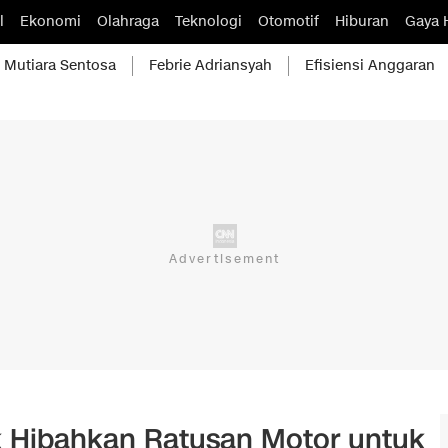
l
Ekonomi
Olahraga
Teknologi
Otomotif
Hiburan
Gaya 
Mutiara Sentosa
Febrie Adriansyah
Efisiensi Anggaran
k Hibahkan Ratusan Motor untuk