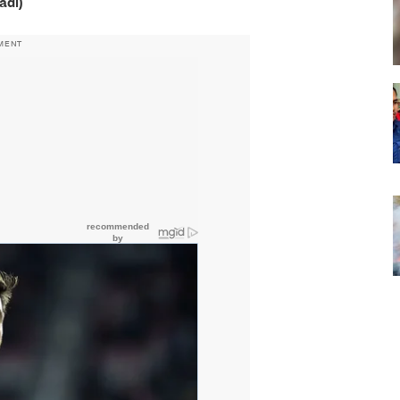
adi)
MENT