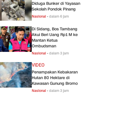
Diduga Bunker di Yayasan
Sekolah Pondok Pinang
Nasional
•
dalam 6 jam
Di Sidang, Bos Tambang
Akui Beri Uang Rp1 M ke
Mantan Ketua
Ombudsman
Nasional
•
dalam 3 jam
VIDEO
Penampakan Kebakaran
Hutan 80 Hektare di
Kawasan Gunung Bromo
Nasional
•
dalam 3 jam