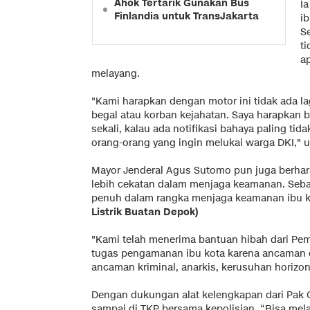
Ahok Tertarik Gunakan Bus
I
Finlandia untuk TransJakarta
ib
S
ti
a
melayang.
"Kami harapkan dengan motor ini tidak ada la
begal atau korban kejahatan. Saya harapkan 
sekali, kalau ada notifikasi bahaya paling t
orang-orang yang ingin melukai warga DKI," u
Mayor Jenderal Agus Sutomo pun juga berhara
lebih cekatan dalam menjaga keamanan. Seb
penuh dalam rangka menjaga keamanan ibu 
Listrik Buatan Depok)
"Kami telah menerima bantuan hibah dari Pe
tugas pengamanan ibu kota karena ancaman d
ancaman kriminal, anarkis, kerusuhan horizon
Dengan dukungan alat kelengkapan dari Pak Gu
sampai di TKP bersama kepolisian. “Bisa me