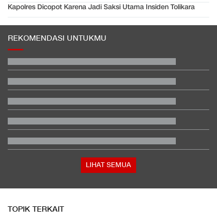
Kapolres Dicopot Karena Jadi Saksi Utama Insiden Tolikara
REKOMENDASI UNTUKMU
Hashim Djojohadikusumo Kukuhkan 20 Ormas Baru Kawal
Program Pemerintah
Jadwal AC Milan vs Chelsea: Kapan, Jam Berapa, Tayang di
Mana?
Janji Erick Thohir usai Timnas Indonesia Tersingkir di Piala AFF
2026
Hasil Practice Moto3 Inggris 2026: Veda Ega Masuk 3 Besar
Pemerintah Bidik Pajak dari Juragan Kontrakan Tahun Depan
Pernyataan Pihak Keluarga Besar Almarhum Pasien BPJS
Yurizal
LIHAT SEMUA