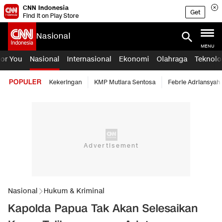
CNN Indonesia
Get
Find it on Play Store
Nasional
MENU
For You
Nasional
Internasional
Ekonomi
Olahraga
Teknolo
POPULER
Kekeringan
KMP Mutiara Sentosa
Febrie Adriansyah
Nasional
Hukum & Kriminal
Kapolda Papua Tak Akan Selesaikan