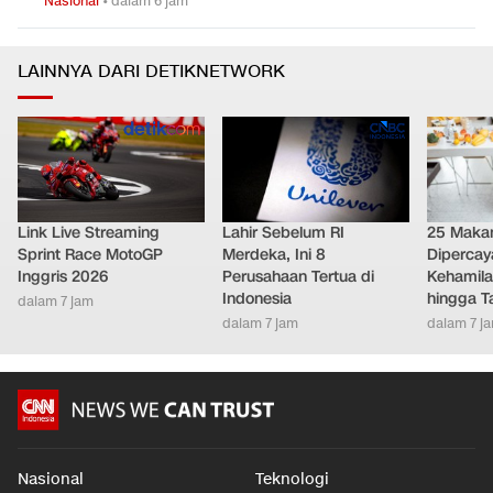
Mensos Targetkan 150 Ribu Anak Masuk Sekolah Rakyat
0
5
pada 2027
Nasional
•
dalam 6 jam
LAINNYA DARI DETIKNETWORK
Link Live Streaming
Lahir Sebelum RI
25 Maka
Sprint Race MotoGP
Merdeka, Ini 8
Diperca
Inggris 2026
Perusahaan Tertua di
Kehamila
Indonesia
hingga T
dalam 7 jam
dalam 7 jam
dalam 7 j