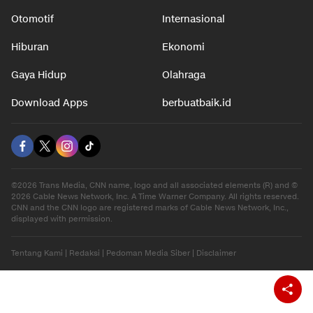
Nasional
Teknologi
Otomotif
Internasional
Hiburan
Ekonomi
Gaya Hidup
Olahraga
Download Apps
berbuatbaik.id
©2026 Trans Media, CNN name, logo and all associated elements (R) and ©
2026 Cable News Network, Inc. A Time Warner Company. All rights reserved.
CNN and the CNN logo are registered marks of Cable News Network, Inc.,
displayed with permission.
Tentang Kami
|
Redaksi
|
Pedoman Media Siber
|
Disclaimer