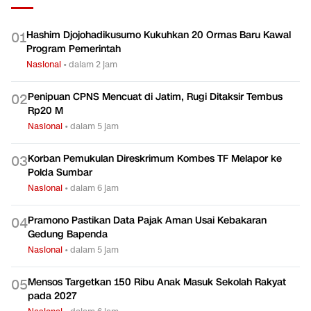
TERPOPULER
Hashim Djojohadikusumo Kukuhkan 20 Ormas Baru Kawal
0
1
Program Pemerintah
Nasional
•
dalam 2 jam
Penipuan CPNS Mencuat di Jatim, Rugi Ditaksir Tembus
0
2
Rp20 M
Nasional
•
dalam 5 jam
Korban Pemukulan Direskrimum Kombes TF Melapor ke
0
3
Polda Sumbar
Nasional
•
dalam 6 jam
Pramono Pastikan Data Pajak Aman Usai Kebakaran
0
4
Gedung Bapenda
Nasional
•
dalam 5 jam