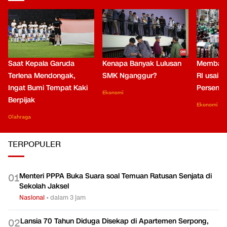
Saat Kepala Garuda
Kenapa Banyak Lulusan
Membaca
Terlena Mendongak,
SMK Nganggur?
RI usai M
Ingat Bumi Tempat Kaki
Persen di
Ekonomi
Berpijak
Ekonomi
Olahraga
TERPOPULER
Menteri PPPA Buka Suara soal Temuan Ratusan Senjata di
0
1
Sekolah Jaksel
Nasional
•
dalam 3 jam
Lansia 70 Tahun Diduga Disekap di Apartemen Serpong,
0
2