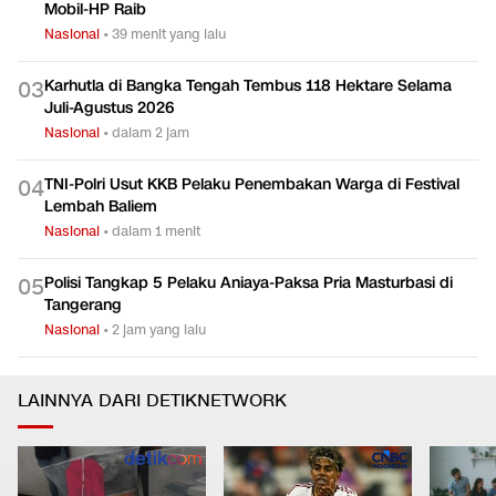
Mobil-HP Raib
Nasional
•
39 menit yang lalu
Karhutla di Bangka Tengah Tembus 118 Hektare Selama
0
3
Juli-Agustus 2026
Nasional
•
dalam 2 jam
TNI-Polri Usut KKB Pelaku Penembakan Warga di Festival
0
4
Lembah Baliem
Nasional
•
dalam 1 menit
Polisi Tangkap 5 Pelaku Aniaya-Paksa Pria Masturbasi di
0
5
Tangerang
Nasional
•
2 jam yang lalu
LAINNYA DARI DETIKNETWORK