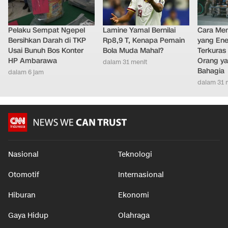
Pelaku Sempat Ngepel
Lamine Yamal Bernilai
Cara Men
Bersihkan Darah di TKP
Rp8,9 T, Kenapa Pemain
yang Ene
Usai Bunuh Bos Konter
Bola Muda Mahal?
Terkuras
HP Ambarawa
Orang ya
dalam 31 menit
Bahagia
dalam 6 jam
dalam 31 
Nasional
Teknologi
Otomotif
Internasional
Hiburan
Ekonomi
Gaya Hidup
Olahraga