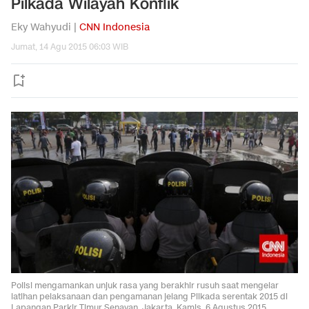
Pilkada Wilayah Konflik
Eky Wahyudi |
CNN Indonesia
Jumat, 14 Agu 2015 06:03 WIB
Polisi mengamankan unjuk rasa yang berakhir rusuh saat mengelar
latihan pelaksanaan dan pengamanan jelang Pilkada serentak 2015 di
Lapangan Parkir Timur Senayan, Jakarta, Kamis, 6 Agustus 2015.