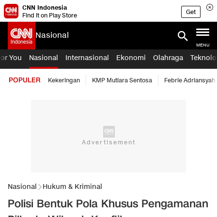
CNN Indonesia
Get
Find it on Play Store
Nasional
MENU
For You
Nasional
Internasional
Ekonomi
Olahraga
Teknolo
POPULER
Kekeringan
KMP Mutiara Sentosa
Febrie Adriansyah
Nasional
Hukum & Kriminal
Polisi Bentuk Pola Khusus Pengamanan