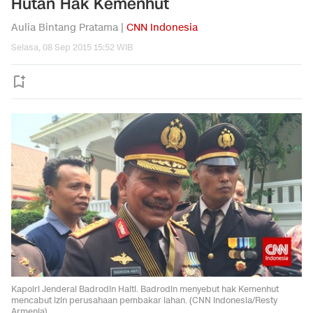
Hutan Hak Kemenhut
Aulia Bintang Pratama |
CNN Indonesia
Selasa, 08 Sep 2015 15:52 WIB
Kapolri Jenderal Badrodin Haiti. Badrodin menyebut hak Kemenhut
mencabut izin perusahaan pembakar lahan. (CNN Indonesia/Resty
Armenia)