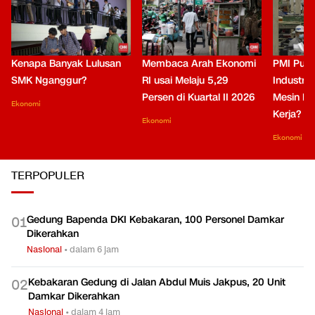
Kenapa Banyak Lulusan
Membaca Arah Ekonomi
PMI Puli
SMK Nganggur?
RI usai Melaju 5,29
Industri 
Persen di Kuartal II 2026
Mesin Pe
Ekonomi
Kerja?
Ekonomi
Ekonomi
TERPOPULER
Gedung Bapenda DKI Kebakaran, 100 Personel Damkar
0
1
Dikerahkan
Nasional
•
dalam 6 jam
Kebakaran Gedung di Jalan Abdul Muis Jakpus, 20 Unit
0
2
Damkar Dikerahkan
Nasional
•
dalam 4 jam