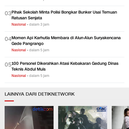
Pihak Sekolah Minta Polisi Bongkar Bunker Usai Temuan
0
3
Ratusan Senjata
Nasional
•
dalam 3 jam
Momen Api Karhutla Membara di Alun-Alun Suryakencana
0
4
Gede Pangrango
Nasional
•
dalam 5 jam
100 Personel Dikerahkan Atasi Kebakaran Gedung Dinas
0
5
Teknis Abdul Muis
Nasional
•
dalam 5 jam
LAINNYA DARI DETIKNETWORK