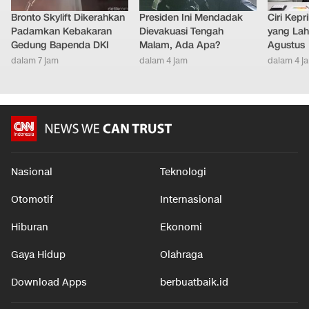
Bronto Skylift Dikerahkan
Presiden Ini Mendadak
Ciri Kep
Padamkan Kebakaran
Dievakuasi Tengah
yang Lahi
Gedung Bapenda DKI
Malam, Ada Apa?
Agustus
dalam 7 jam
dalam 4 jam
dalam 4 j
Nasional
Teknologi
Otomotif
Internasional
Hiburan
Ekonomi
Gaya Hidup
Olahraga
Download Apps
berbuatbaik.id