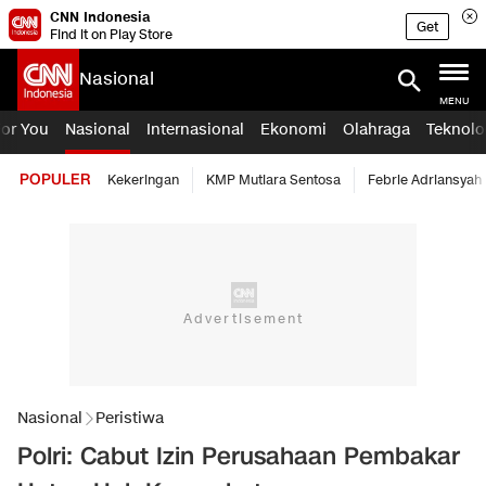
CNN Indonesia
Get
Find it on Play Store
Nasional
MENU
For You
Nasional
Internasional
Ekonomi
Olahraga
Teknolo
POPULER
Kekeringan
KMP Mutiara Sentosa
Febrie Adriansyah
Nasional
Peristiwa
Polri: Cabut Izin Perusahaan Pembakar