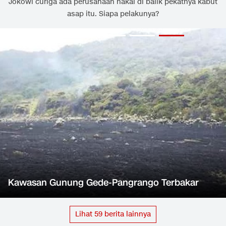
Jokowi curiga ada perusahaan nakal di balik pekatnya kabut
asap itu. Siapa pelakunya?
Kawasan Gunung Gede-Pangrango Terbakar
Lihat
59
berita lainnya