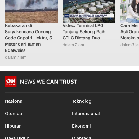
Kebakaran di
Video: Terminal LPG
Cara Men
Suryakencana Gunung
Tanjung Sekong Raih
Asli Ora
Gede Capai 1 Hektar, 5
GTLC Bintang Dua
Mereka s
Meter dari Taman
dalam 7 jam
dalam 7 j
Edelweiss
dalam 7 jam
Nasional
Teknologi
Otomotif
Internasional
Hiburan
Ekonomi
Gaya Hidup
Olahraga