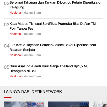
Berompi Tahanan dan Tangan Diborgol, Febrie Diperiksa di
0
2
Kejagung
Nasional
•
dalam 2 jam
Kata Mabes TNI soal Sertifikat Pramuka Bisa Daftar TNI-
0
3
Polri Tanpa Tes
Nasional
•
dalam 2 jam
Eks Ketua Yayasan Sekolah Jaksel Bakal Diperiksa soal
0
4
Ratusan Senjata
Nasional
•
dalam 6 jam
Guru Asal India Jadi Kurir Ganja Thailand Rp1,5 M,
0
5
Ditangkap di Bali
Nasional
•
dalam 6 jam
LAINNYA DARI DETIKNETWORK