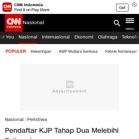
CNN Indonesia
Get
Find it on Play Store
Nasional
MENU
For You
Nasional
Internasional
Ekonomi
Olahraga
Teknolo
POPULER
Kekeringan
KMP Mutiara Sentosa
Febrie Adriansyah
Nasional
Peristiwa
Pendaftar KJP Tahap Dua Melebihi