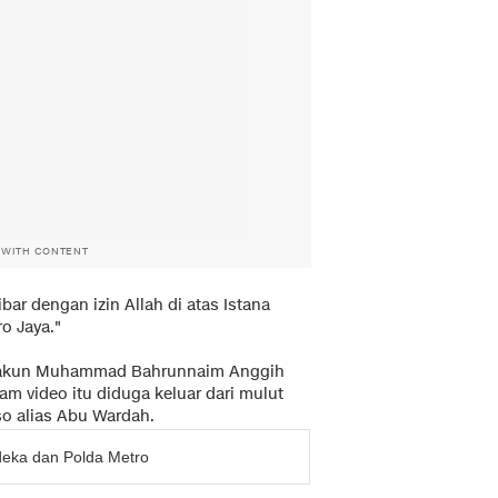
 WITH CONTENT
ibar dengan izin Allah di atas Istana
o Jaya."
gah akun Muhammad Bahrunnaim Anggih
m video itu diduga keluar dari mulut
so alias Abu Wardah.
deka dan Polda Metro