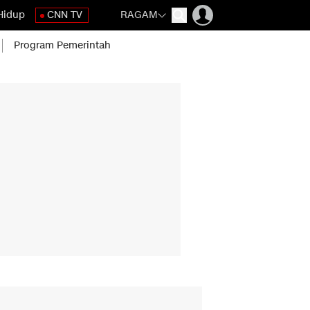
Hidup
CNN TV
RAGAM
Program Pemerintah