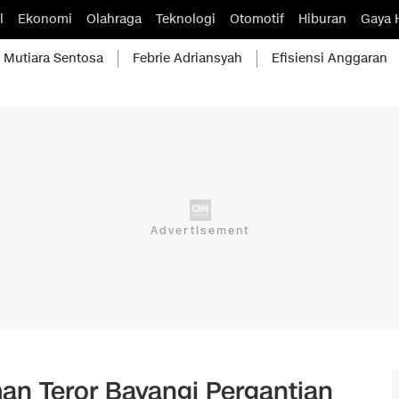
l
Ekonomi
Olahraga
Teknologi
Otomotif
Hiburan
Gaya 
Mutiara Sentosa
Febrie Adriansyah
Efisiensi Anggaran
an Teror Bayangi Pergantian