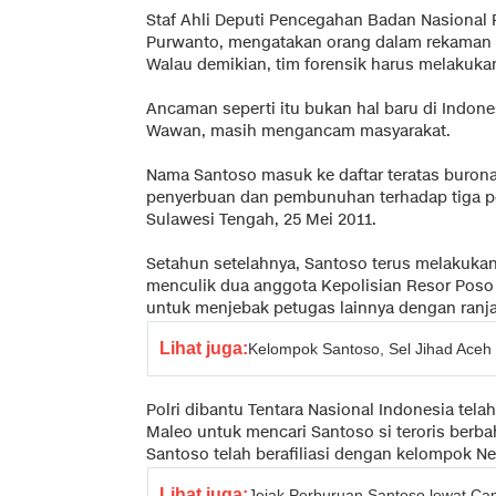
Staf Ahli Deputi Pencegahan Badan Nasiona
Purwanto, mengatakan orang dalam rekaman 
Walau demikian, tim forensik harus melakuka
Ancaman seperti itu bukan hal baru di Indone
Wawan, masih mengancam masyarakat.
Nama Santoso masuk ke daftar teratas burona
penyerbuan dan pembunuhan terhadap tiga pol
Sulawesi Tengah, 25 Mei 2011.
Setahun setelahnya, Santoso terus melakukan 
menculik dua anggota Kepolisian Resor Poso
untuk menjebak petugas lainnya dengan ranj
Lihat juga:
Kelompok Santoso, Sel Jihad Aceh 
Polri dibantu Tentara Nasional Indonesia tela
Maleo untuk mencari Santoso si teroris berba
Santoso telah berafiliasi dengan kelompok Neg
Lihat juga:
Jejak Perburuan Santoso lewat Ca