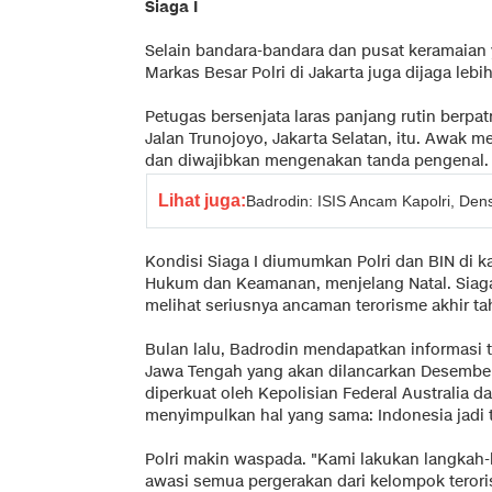
Siaga I
Selain bandara-bandara dan pusat keramaian
Markas Besar Polri di Jakarta juga dijaga lebih
Petugas bersenjata laras panjang rutin berpatr
Jalan Trunojoyo, Jakarta Selatan, itu. Awak 
dan diwajibkan mengenakan tanda pengenal.
Lihat juga:
Badrodin: ISIS Ancam Kapolri, Den
Kondisi Siaga I diumumkan Polri dan BIN di k
Hukum dan Keamanan, menjelang Natal. Siaga
melihat seriusnya ancaman terorisme akhir tah
Bulan lalu, Badrodin mendapatkan informasi t
Jawa Tengah yang akan dilancarkan Desember i
diperkuat oleh Kepolisian Federal Australia d
menyimpulkan hal yang sama: Indonesia jadi ta
Polri makin waspada. "Kami lakukan langkah-
awasi semua pergerakan dari kelompok teroris 