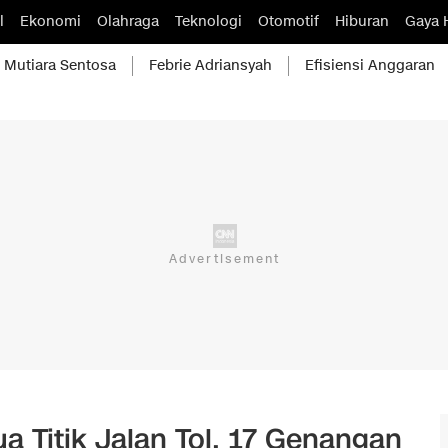
l
Ekonomi
Olahraga
Teknologi
Otomotif
Hiburan
Gaya 
Mutiara Sentosa
Febrie Adriansyah
Efisiensi Anggaran
 Titik Jalan Tol, 17 Genangan