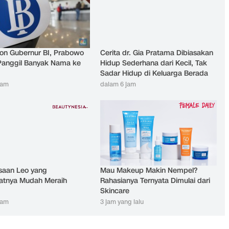
alon Gubernur BI, Prabowo
Cerita dr. Gia Pratama Dibiasakan
Panggil Banyak Nama ke
Hidup Sederhana dari Kecil, Tak
Sadar Hidup di Keluarga Berada
jam
dalam 6 jam
saan Leo yang
Mau Makeup Makin Nempel?
tnya Mudah Meraih
Rahasianya Ternyata Dimulai dari
Skincare
jam
3 jam yang lalu