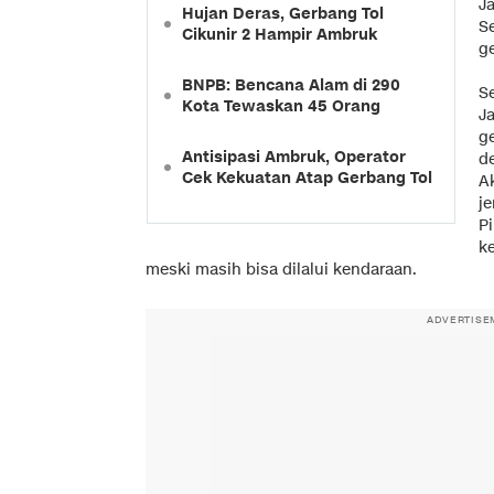
J
Hujan Deras, Gerbang Tol
S
Cikunir 2 Hampir Ambruk
g
BNPB: Bencana Alam di 290
S
Kota Tewaskan 45 Orang
J
ge
Antisipasi Ambruk, Operator
d
Cek Kekuatan Atap Gerbang Tol
Ak
je
P
ke
meski masih bisa dilalui kendaraan.
ADVERTISE