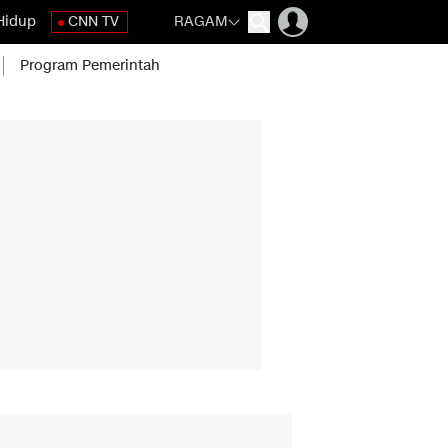
Hidup
CNN TV
RAGAM
Program Pemerintah