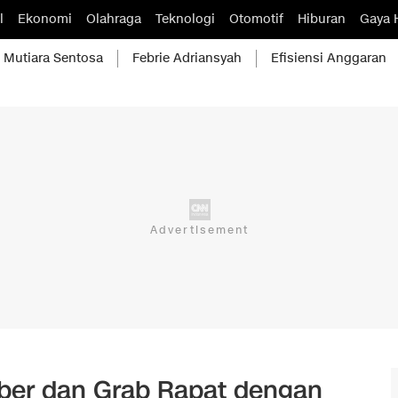
l
Ekonomi
Olahraga
Teknologi
Otomotif
Hiburan
Gaya 
Mutiara Sentosa
Febrie Adriansyah
Efisiensi Anggaran
Uber dan Grab Rapat dengan