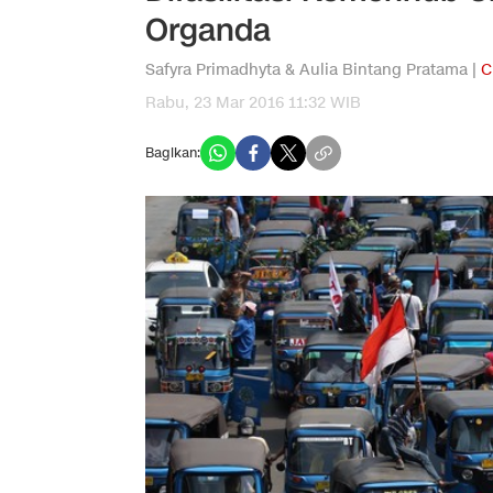
Organda
Safyra Primadhyta & Aulia Bintang Pratama |
C
Rabu, 23 Mar 2016 11:32 WIB
Bagikan: