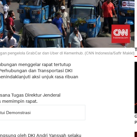
engan pengelola GrabCar dan Uber di Kemenhub. (CNN Indonesia/Safir Makki)
ubungan menggelar rapat tertutup
 Perhubungan dan Transportasi DKI
menindaklanjuti aksi unjuk rasa ribuan
sana Tugas Direktur Jenderal
s memimpin rapat.
tui Demonstrasi
G
P
langsung oleh DKI Andri Yansyah selaku