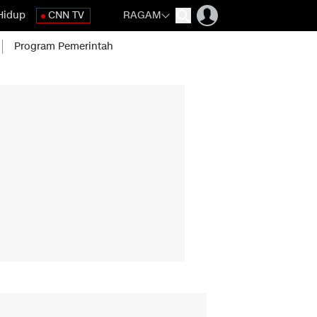
Hidup
CNN TV
RAGAM
Program Pemerintah