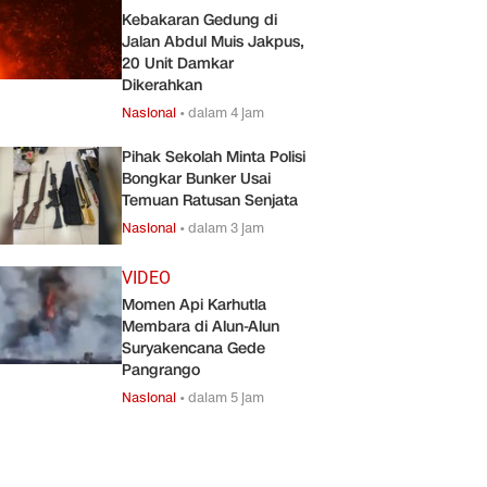
Kebakaran Gedung di
Jalan Abdul Muis Jakpus,
20 Unit Damkar
Dikerahkan
Nasional
•
dalam 4 jam
Pihak Sekolah Minta Polisi
Bongkar Bunker Usai
Temuan Ratusan Senjata
Nasional
•
dalam 3 jam
VIDEO
Momen Api Karhutla
Membara di Alun-Alun
Suryakencana Gede
Pangrango
Nasional
•
dalam 5 jam