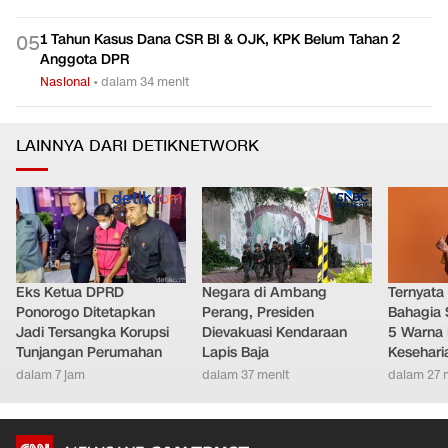
1 Tahun Kasus Dana CSR BI & OJK, KPK Belum Tahan 2
0
5
Anggota DPR
Nasional
•
dalam 34 menit
LAINNYA DARI DETIKNETWORK
Eks Ketua DPRD
Negara di Ambang
Ternyata
Ponorogo Ditetapkan
Perang, Presiden
Bahagia 
Jadi Tersangka Korupsi
Dievakuasi Kendaraan
5 Warna 
Tunjangan Perumahan
Lapis Baja
Kesehari
dalam 7 jam
dalam 37 menit
dalam 27 