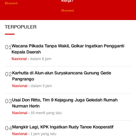
Kerja?
Ekonomi
Ekonomi
TERPOPULER
Wacana Pilkada Tanpa Wakil, Golkar Ingatkan Pengganti
0
1
Kepala Daerah
Nasional
•
dalam 6 jam
Karhutla di Alun-alun Suryakancana Gunung Gede
0
2
Pangrango
Nasional
•
dalam 5 jam
Usai Don Ritto, Tim 9 Kejagung Juga Geledah Rumah
0
3
Nurman Herin
Nasional
•
16 menit yang lalu
Mangkir Lagi, KPK Ingatkan Rudy Tanoe Kooperatif
0
4
Nasional
•
1 jam yang lalu