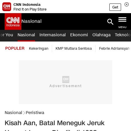
CNN Indonesia
Get
Find it on Play Store
Nasional
MENU
For You
Nasional
Internasional
Ekonomi
Olahraga
Teknolo
POPULER
Kekeringan
KMP Mutiara Sentosa
Febrie Adriansyah
Nasional
Peristiwa
Kisah Aan, Batal Meneguk Jeruk