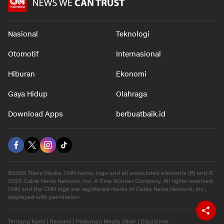
Nasional
Teknologi
Otomotif
Internasional
Hiburan
Ekonomi
Gaya Hidup
Olahraga
Download Apps
berbuatbaik.id
©2026 Trans Media, CNN name, logo and all associated elements (R) and ©
2026 Cable News Network, Inc. A Time Warner Company. All rights reserved.
CNN and the CNN logo are registered marks of Cable News Network, Inc.,
displayed with permission.
Tentang Kami
|
Redaksi
|
Pedoman Media Siber
|
Disclaimer