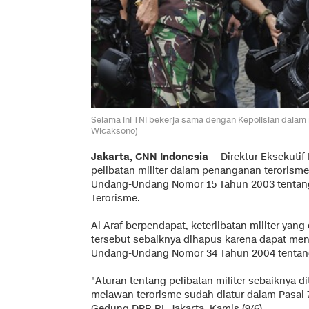
Selama ini TNI bekerja sama dengan Kepolisian dala
Wicaksono)
Jakarta, CNN Indonesia
-- Direktur Eksekutif
pelibatan militer dalam penanganan terorisme. 
Undang-Undang Nomor 15 Tahun 2003 tentan
Terorisme.
Al Araf berpendapat, keterlibatan militer yang 
tersebut sebaiknya dihapus karena dapat me
Undang-Undang Nomor 34 Tahun 2004 tentang 
"Aturan tentang pelibatan militer sebaiknya di
melawan terorisme sudah diatur dalam Pasal 7 
Gedung DPR RI, Jakarta, Kamis (9/6).