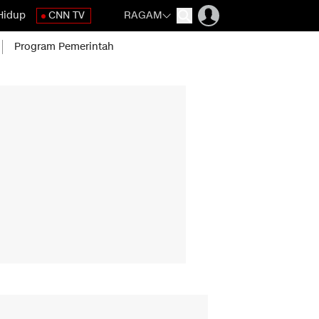
Hidup
CNN TV
RAGAM
Program Pemerintah