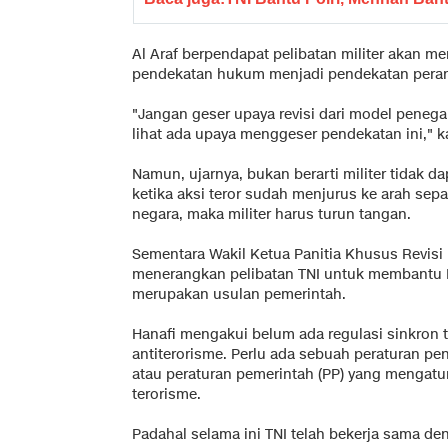
Al Araf berpendapat pelibatan militer akan 
pendekatan hukum menjadi pendekatan pera
"Jangan geser upaya revisi dari model pene
lihat ada upaya menggeser pendekatan ini," ka
Namun, ujarnya, bukan berarti militer tidak d
ketika aksi teror sudah menjurus ke arah se
negara, maka militer harus turun tangan.
Sementara Wakil Ketua Panitia Khusus Revisi 
menerangkan pelibatan TNI untuk membantu 
merupakan usulan pemerintah.
Hanafi mengakui belum ada regulasi sinkron te
antiterorisme. Perlu ada sebuah peraturan p
atau peraturan pemerintah (PP) yang mengat
terorisme.
Padahal selama ini TNI telah bekerja sama d