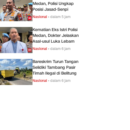
Medan, Polisi Ungkap
Posisi Jasad-Senpi
Nasional
•
dalam 5 jam
Kematian Eks Istri Polisi
Medan, Dokter Jelaskan
Asal-usul Luka Lebam
Nasional
•
dalam 6 jam
Bareskrim Turun Tangan
Selidiki Tambang Pasir
Timah Ilegal di Belitung
Nasional
•
dalam 6 jam