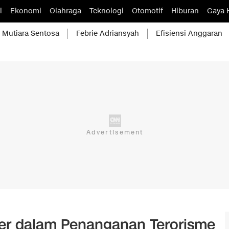
l
Ekonomi
Olahraga
Teknologi
Otomotif
Hiburan
Gaya 
Mutiara Sentosa
Febrie Adriansyah
Efisiensi Anggaran
ter dalam Penanganan Terorisme