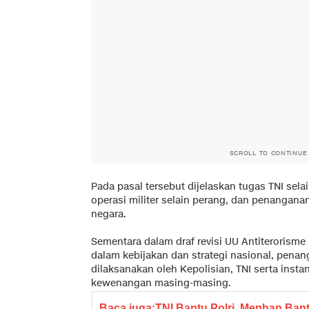
SCROLL TO CONTINUE
Pada pasal tersebut dijelaskan tugas TNI sel
operasi militer selain perang, dan penangan
negara.
Sementara dalam draf revisi UU Antiterorisme
dalam kebijakan dan strategi nasional, penan
dilaksanakan oleh Kepolisian, TNI serta insta
kewenangan masing-masing.
Baca juga:
TNI Bantu Polri, Menhan Ban