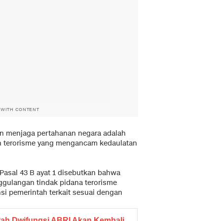
 WITH CONTENT
ain menjaga pertahanan negara adalah
an terorisme yang mengancam kedaulatan
 Pasal 43 B ayat 1 disebutkan bahwa
ggulangan tindak pidana terorisme
nsi pemerintah terkait sesuai dengan
tah Dwifungsi ABRI Akan Kembali