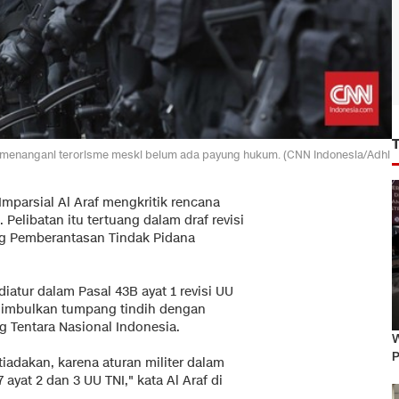
m menangani terorisme meski belum ada payung hukum. (CNN Indonesia/Adhi
 Imparsial Al Araf mengkritik rencana
Pelibatan itu tertuang dalam draf revisi
g Pemberantasan Tindak Pidana
diatur dalam Pasal 43B ayat 1 revisi UU
nimbulkan tumpang tindih dengan
Tentara Nasional Indonesia.
W
P
tiadakan, karena aturan militer dalam
ayat 2 dan 3 UU TNI," kata Al Araf di