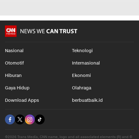
Nasional
Teknologi
Otomotif
Internasional
Hiburan
Ekonomi
Gaya Hidup
Olahraga
Download Apps
berbuatbaik.id
©2026 Trans Media, CNN name, logo and all associated elements (R) and ©