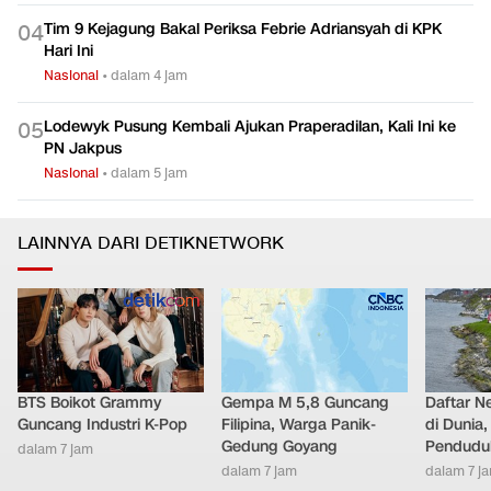
Tim 9 Kejagung Bakal Periksa Febrie Adriansyah di KPK
0
4
Hari Ini
Nasional
•
dalam 4 jam
Lodewyk Pusung Kembali Ajukan Praperadilan, Kali Ini ke
0
5
PN Jakpus
Nasional
•
dalam 5 jam
LAINNYA DARI DETIKNETWORK
BTS Boikot Grammy
Gempa M 5,8 Guncang
Daftar N
Guncang Industri K-Pop
Filipina, Warga Panik-
di Dunia
Gedung Goyang
Pendudu
dalam 7 jam
dalam 7 jam
dalam 7 j