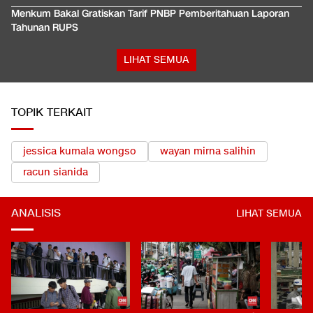
Menkum Bakal Gratiskan Tarif PNBP Pemberitahuan Laporan
Tahunan RUPS
LIHAT SEMUA
TOPIK TERKAIT
jessica kumala wongso
wayan mirna salihin
racun sianida
ANALISIS
LIHAT SEMUA