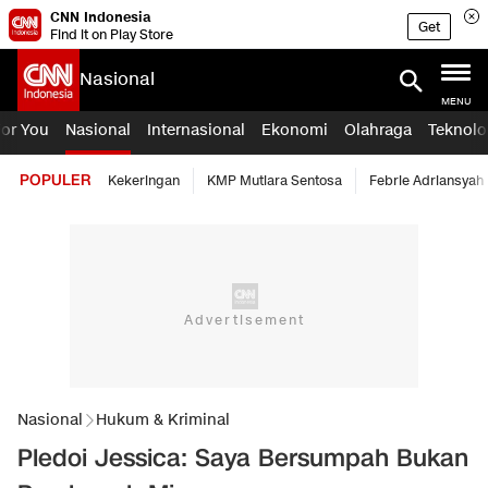
CNN Indonesia
Get
Find it on Play Store
Nasional
MENU
For You
Nasional
Internasional
Ekonomi
Olahraga
Teknolo
POPULER
Kekeringan
KMP Mutiara Sentosa
Febrie Adriansyah
Nasional
Hukum & Kriminal
Pledoi Jessica: Saya Bersumpah Bukan