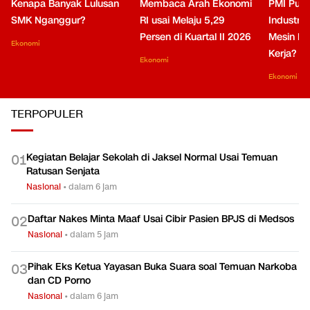
Kenapa Banyak Lulusan
Membaca Arah Ekonomi
PMI Puli
SMK Nganggur?
RI usai Melaju 5,29
Industri 
Persen di Kuartal II 2026
Mesin Pe
Ekonomi
Kerja?
Ekonomi
Ekonomi
TERPOPULER
Kegiatan Belajar Sekolah di Jaksel Normal Usai Temuan
0
1
Ratusan Senjata
Nasional
•
dalam 6 jam
Daftar Nakes Minta Maaf Usai Cibir Pasien BPJS di Medsos
0
2
Nasional
•
dalam 5 jam
Pihak Eks Ketua Yayasan Buka Suara soal Temuan Narkoba
0
3
dan CD Porno
Nasional
•
dalam 6 jam