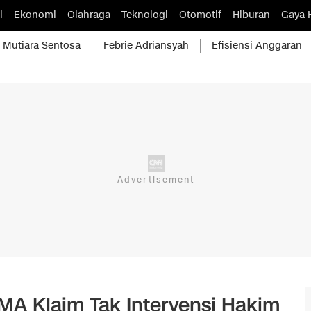
l
Ekonomi
Olahraga
Teknologi
Otomotif
Hiburan
Gaya 
Mutiara Sentosa
Febrie Adriansyah
Efisiensi Anggaran
 MA Klaim Tak Intervensi Hakim