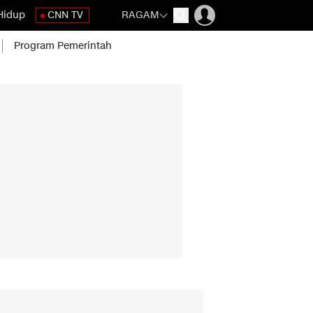
Hidup
CNN TV
RAGAM
Program Pemerintah