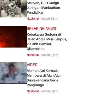
Sekolah, DPR Curiga
Jaringan Manfaatkan
Pendidikan
Nasional
•
dalam 3 jam
BREAKING NEWS
Kebakaran Gedung di
Jalan Abdul Muis Jakpus,
20 Unit Damkar
Dikerahkan
Nasional
•
dalam 2 jam
VIDEO
Momen Api Karhutla
Membara di Alun-Alun
Suryakencana Gede
Pangrango
Nasional
•
dalam 3 jam