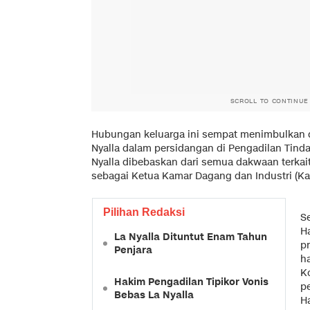
SCROLL TO CONTINUE
Hubungan keluarga ini sempat menimbulkan d
Nyalla dalam persidangan di Pengadilan Tinda
Nyalla dibebaskan dari semua dakwaan terkai
sebagai Ketua Kamar Dagang dan Industri (Kad
Pilihan Redaksi
S
H
La Nyalla Dituntut Enam Tahun
p
Penjara
h
K
Hakim Pengadilan Tipikor Vonis
pe
Bebas La Nyalla
H