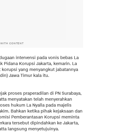
 WITH CONTENT
ugaan intervensi pada vonis bebas La
k Pidana Korupsi Jakarta, kemarin. La
t korupsi yang menyangkut jabatannya
in) Jawa Timur kala itu.
ejak proses praperadilan di PN Surabaya,
atta menyatakan telah menyerahkan
roses hukum La Nyalla pada majelis
akim. Bahkan ketika pihak kejaksaan dan
omisi Pemberantasan Korupsi meminta
rkara tersebut dipindahkan ke Jakarta,
atta langsung menyetujuinya.