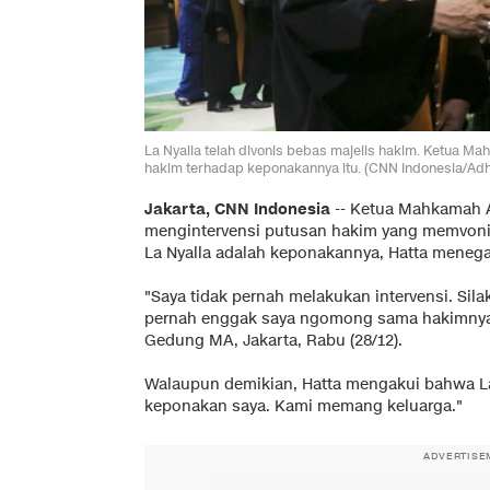
La Nyalla telah divonis bebas majelis hakim. Ketua 
hakim terhadap keponakannya itu. (CNN Indonesia/Ad
Jakarta, CNN Indonesia
-- Ketua Mahkamah A
mengintervensi putusan hakim yang memvonis 
La Nyalla adalah keponakannya, Hatta menega
"Saya tidak pernah melakukan intervensi. Sil
pernah enggak saya ngomong sama hakimnya. J
Gedung MA, Jakarta, Rabu (28/12).
Walaupun demikian, Hatta mengakui bahwa La
keponakan saya. Kami memang keluarga."
ADVERTISE