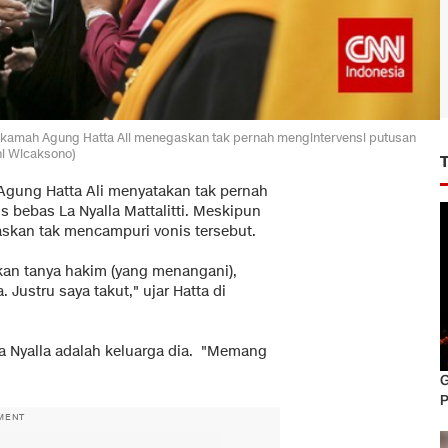
Mahkamah Agung Hatta Ali menegaskan tak pernah mengintervensi putusan
hi Wicaksono)
gung Hatta Ali menyatakan tak pernah
bebas La Nyalla Mattalitti. Meskipun
skan tak mencampuri vonis tersebut.
akan tanya hakim (yang menangani),
ustru saya takut," ujar Hatta di
 Nyalla adalah keluarga dia. "Memang
G
P
MENT