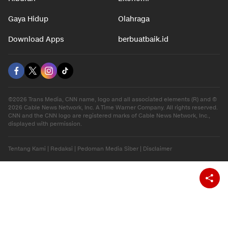
Gaya Hidup
Olahraga
Download Apps
berbuatbaik.id
©2026 Trans Media, CNN name, logo and all associated elements (R) and ©
2026 Cable News Network, Inc. A Time Warner Company. All rights reserved.
CNN and the CNN logo are registered marks of Cable News Network, Inc.,
displayed with permission.
Tentang Kami
|
Redaksi
|
Pedoman Media Siber
|
Disclaimer