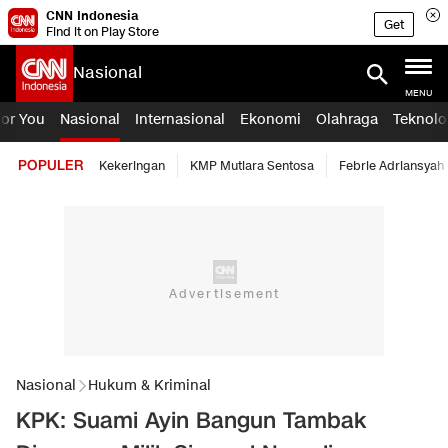
CNN Indonesia
Get
Find it on Play Store
Nasional
MENU
For You
Nasional
Internasional
Ekonomi
Olahraga
Teknolo
POPULER
Kekeringan
KMP Mutiara Sentosa
Febrie Adriansyah
Nasional
Hukum & Kriminal
KPK: Suami Ayin Bangun Tambak