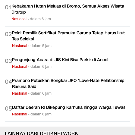
Kebakaran Hutan Meluas di Bromo, Semua Akses Wisata
0
1
Ditutup
Nasional
•
dalam 6 jam
Polri: Pemilik Sertifikat Pramuka Garuda Tetap Harus Ikut
0
2
Tes Seleksi
Nasional
•
dalam 5 jam
Pengunjung Acara di JIS Kini Bisa Parkir di Ancol
0
3
Nasional
•
dalam 6 jam
Pramono Putuskan Bongkar JPO 'Love-Hate Relationship'
0
4
Rasuna Said
Nasional
•
dalam 6 jam
Daftar Daerah RI Dikepung Karhutla hingga Warga Tewas
0
5
Nasional
•
dalam 6 jam
LAINNYA DARI DETIKNETWORK