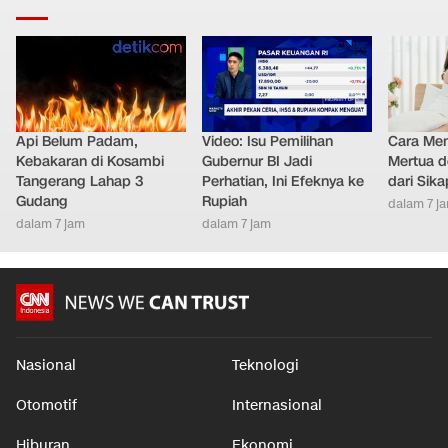
Api Belum Padam,
Video: Isu Pemilihan
Cara Men
Kebakaran di Kosambi
Gubernur BI Jadi
Mertua d
Tangerang Lahap 3
Perhatian, Ini Efeknya ke
dari Sik
Gudang
Rupiah
dalam 7 j
dalam 7 jam
dalam 7 jam
Nasional
Teknologi
Otomotif
Internasional
Hiburan
Ekonomi