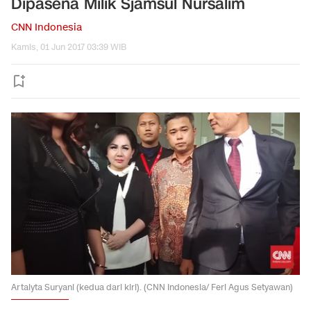
Dipasena Milik Sjamsul Nursalim
CNN Indonesia
Kamis, 01 Jun 2017 03:39 WIB
Artalyta Suryani (kedua dari kiri). (CNN Indonesia/ Feri Agus Setyawan)