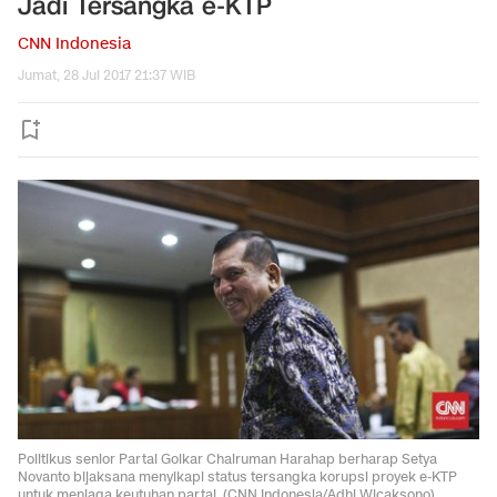
Jadi Tersangka e-KTP
CNN Indonesia
Jumat, 28 Jul 2017 21:37 WIB
Politikus senior Partai Golkar Chairuman Harahap berharap Setya
Novanto bijaksana menyikapi status tersangka korupsi proyek e-KTP
untuk menjaga keutuhan partai. (CNN Indonesia/Adhi Wicaksono)