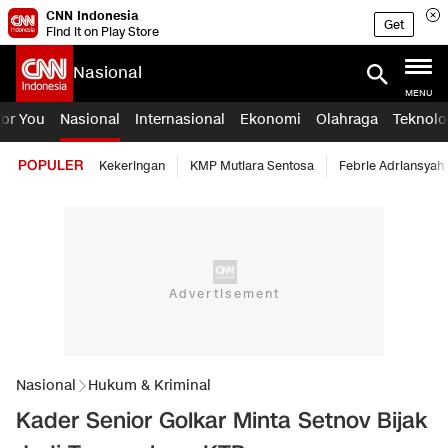
CNN Indonesia
Get
Find it on Play Store
Nasional
MENU
For You
Nasional
Internasional
Ekonomi
Olahraga
Teknolo
POPULER
Kekeringan
KMP Mutiara Sentosa
Febrie Adriansyah
Nasional
Hukum & Kriminal
Kader Senior Golkar Minta Setnov Bijak