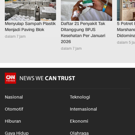
Menyulap Sampah Plastik
Daftar 21 Penyakit Tak
5 Potret
Menjadi Paving Blok
Ditanggung BPJS
Marshand
Kesehatan Per Januari
Didomina
dalam 7 jam
2026
dalam 5 j
dalam 7 jam
Nasional
Teknologi
Otomotif
Internasional
Hiburan
Ekonomi
Gaya Hidup
Olahraga