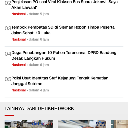
Penjelasan PO soal Viral Klakson Bus Suara Jokowi 'Saya
0
2
Akan Lawan!'
Nasional
•
dalam 5 jam
Tembok Pembatas SD di Sleman Roboh Timpa Peserta
0
3
Jalan Sehat, 10 Luka
Nasional
•
dalam 6 jam
Duga Penebangan 10 Pohon Terencana, DPRD Bandung
0
4
Desak Langkah Hukum
Nasional
•
dalam 6 jam
Polisi Usut Identitas Staf Kejagung Terkait Kematian
0
5
Janggal Sutrimo
Nasional
•
dalam 4 jam
LAINNYA DARI DETIKNETWORK