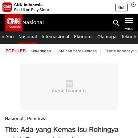
CNN Indonesia
Get
Find it on Play Store
Nasional
MENU
For You
Nasional
Internasional
Ekonomi
Olahraga
Teknolo
POPULER
Kekeringan
KMP Mutiara Sentosa
Febrie Adriansyah
Nasional
Peristiwa
Tito: Ada yang Kemas Isu Rohingya