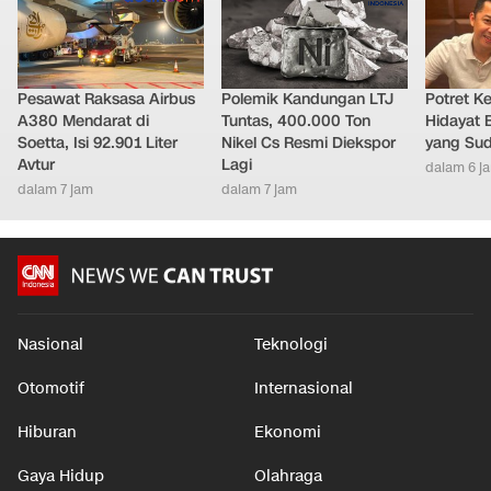
Pesawat Raksasa Airbus
Polemik Kandungan LTJ
Potret K
A380 Mendarat di
Tuntas, 400.000 Ton
Hidayat 
Soetta, Isi 92.901 Liter
Nikel Cs Resmi Diekspor
yang Sud
Avtur
Lagi
dalam 6 j
dalam 7 jam
dalam 7 jam
Nasional
Teknologi
Otomotif
Internasional