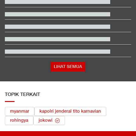
EDUSPORTS: Beda Piala AFF dengan FIFA ASEAN Cup
Hashim Djojohadikusumo Kukuhkan 20 Ormas Baru Kawal
Program Pemerintah
Berada dalam Satu Negara, Apa Beda Pasukan Houthi & Militer
Yaman?
Hasil MotoGP Inggris 2026: Fernandez Juara, Martin Kedua
Klasemen Moto3 usai Veda Ega Finis ke-9 dan Danish Crash di
GP Inggris
Bos Padel di Bandung Kena Denda Rp100 Juta dan Wajib
Tanam 1.000 Pohon
LIHAT SEMUA
TOPIK TERKAIT
myanmar
kapolri jenderal tito karnavian