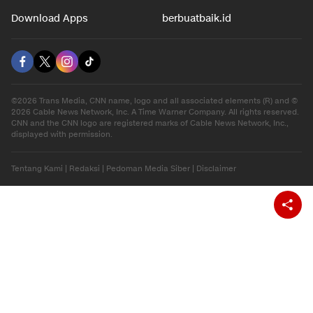
Hiburan
Ekonomi
Gaya Hidup
Olahraga
Download Apps
berbuatbaik.id
©2026 Trans Media, CNN name, logo and all associated elements (R) and ©
2026 Cable News Network, Inc. A Time Warner Company. All rights reserved.
CNN and the CNN logo are registered marks of Cable News Network, Inc.,
displayed with permission.
Tentang Kami
|
Redaksi
|
Pedoman Media Siber
|
Disclaimer