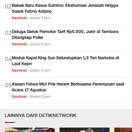
Korban Jiwa
Nasional
•
dalam 5 jam
Babak Baru Kasus Sutrimo: Ekshumasi Jenazah hingga
0
2
Sosok Febrio Adiono
Nasional
•
dalam 4 jam
Diduga Getok Pemotor Tarif Rp5.000, Jukir di Tambora
0
3
Ditangkap Polisi
Nasional
•
dalam 6 jam
Modus Kapal King Sun Selundupkan 1,3 Ton Narkoba di
0
4
Laut Kepri
Nasional
•
dalam 5 jam
Alasan Fatwa MUI Pria Haram Berbusana Perempuan saat
0
5
Acara 17 Agustus
Nasional
•
dalam 5 jam
LAINNYA DARI DETIKNETWORK