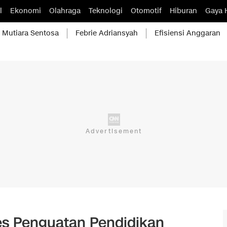
l
Ekonomi
Olahraga
Teknologi
Otomotif
Hiburan
Gaya 
Mutiara Sentosa
Febrie Adriansyah
Efisiensi Anggaran
es Penguatan Pendidikan