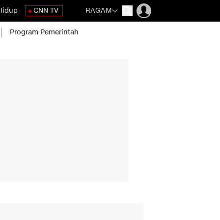
Hidup
CNN TV
RAGAM
Program Pemerintah