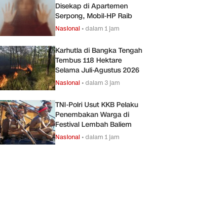
Disekap di Apartemen
Serpong, Mobil-HP Raib
Nasional
•
dalam 1 jam
Karhutla di Bangka Tengah
Tembus 118 Hektare
Selama Juli-Agustus 2026
Nasional
•
dalam 3 jam
TNI-Polri Usut KKB Pelaku
Penembakan Warga di
Festival Lembah Baliem
Nasional
•
dalam 1 jam