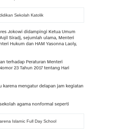
idikan Sekolah Katolik
rpres Jokowi didampingi Ketua Umum
qil Siradj, sejumlah ulama, Menteri
enteri Hukum dan HAM Yasonna Laoly,
kan terhadap Peraturan Menteri
omor 23 Tahun 2017 tentang Hari
u karena mengatur delapan jam kegiatan
n sekolah agama nonformal seperti
rena Islamic Full Day School