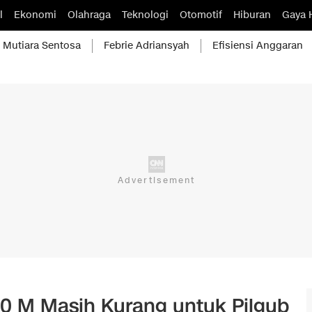
l
Ekonomi
Olahraga
Teknologi
Otomotif
Hiburan
Gaya 
Mutiara Sentosa
Febrie Adriansyah
Efisiensi Anggaran
0 M Masih Kurang untuk Pilgub