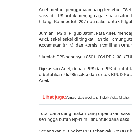
Arief merinci penggunaan uang tersebut. "Set
saksi di TPS untuk menjaga agar suara calon
hilang. Kami butuh 207 ribu saksi untuk Pilgub
Jumlah TPS di Pilgub Jatim, kata Arief, mencap
Arief, saksi-saksi di tingkat Panitia Pemungu
Kecamatan (PPK), dan Komisi Pemilihan Umu
"Jumlah PPS sebanyak 8501, 664 PPK, 38 KPU
Dijelaskan Arief, di tiap PPS dan PPK dibutuh
dibutuhkan 45.285 saksi dan untuk KPUD Kota
Arief.
Lihat juga:
Anies Baswedan: Tidak Ada Mahar,
Total dana uang makan yang diperlukan saksi,
sehingga butuh Rp41 miliar untuk dana saksi 
Sedangkan di tingkat PPS sebanyak Rp300 ribu