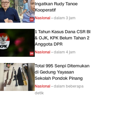
Ingatkan Rudy Tanoe
Kooperatif
Nasional
•
dalam 3 jam
1 Tahun Kasus Dana CSR BI
& OJK, KPK Belum Tahan 2
Anggota DPR
Nasional
•
dalam 4 jam
Total 995 Senpi Ditemukan
di Gedung Yayasan
Sekolah Pondok Pinang
Nasional
•
dalam beberapa
detik