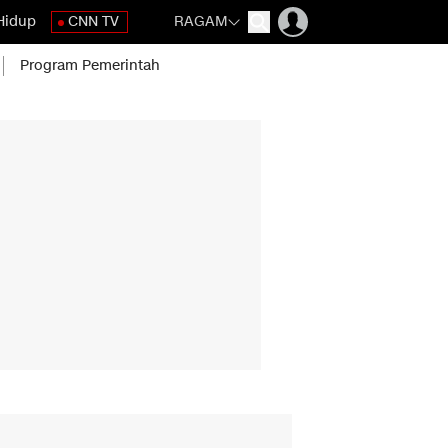
Hidup
CNN TV
RAGAM
Program Pemerintah