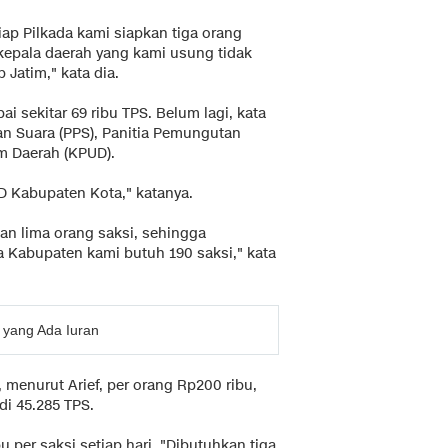
iap Pilkada kami siapkan tiga orang
 kepala daerah yang kami usung tidak
 Jatim," kata dia.
ai sekitar 69 ribu TPS. Belum lagi, kata
tan Suara (PPS), Panitia Pemungutan
m Daerah (KPUD).
D Kabupaten Kota," katanya.
kan lima orang saksi, sehingga
 Kabupaten kami butuh 190 saksi," kata
 yang Ada Iuran
 menurut Arief, per orang Rp200 ribu,
di 45.285 TPS.
 per saksi setiap hari. "Dibutuhkan tiga