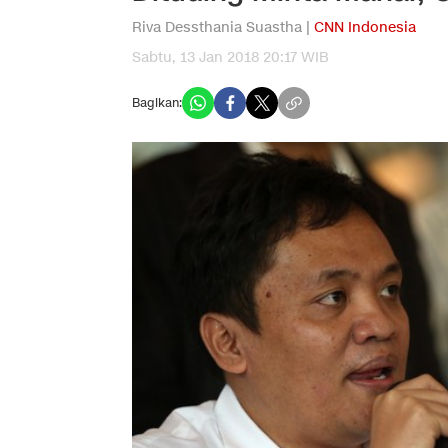
Riva Dessthania Suastha |
CNN Indonesia
Sabtu, 13 Jan 2018 20:17 WIB
Bagikan: