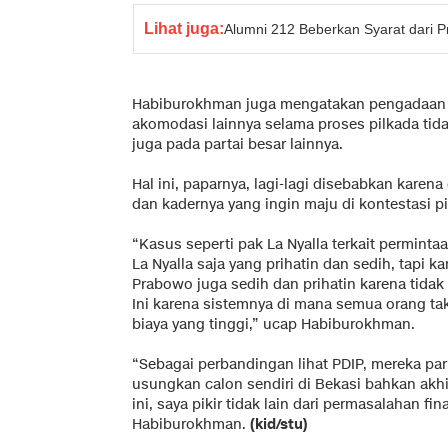
Lihat juga:
Alumni 212 Beberkan Syarat dari P
Habiburokhman juga mengatakan pengadaan a
akomodasi lainnya selama proses pilkada tidak
juga pada partai besar lainnya.
Hal ini, paparnya, lagi-lagi disebabkan karena
dan kadernya yang ingin maju di kontestasi pi
“Kasus seperti pak La Nyalla terkait perminta
La Nyalla saja yang prihatin dan sedih, tapi 
Prabowo juga sedih dan prihatin karena tidak 
Ini karena sistemnya di mana semua orang tak
biaya yang tinggi,” ucap Habiburokhman.
“Sebagai perbandingan lihat PDIP, mereka pa
usungkan calon sendiri di Bekasi bahkan akhir
ini, saya pikir tidak lain dari permasalahan f
Habiburokhman.
(kid/stu)