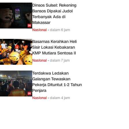
Dinsos Sulsel: Rekening
Bansos Dipakai Judol
Terbanyak Ada di
Makassar
Nasional
•
dalam 6 jam
Basarnas Kerahkan Heli
Sisir Lokasi Kebakaran
KMP Mutiara Sentosa II
Nasional
•
dalam 7 jam
Terdakwa Ledakan
Galangan Tewaskan
Pekerja Dituntut 1-2 Tahun
Penjara
Nasional
•
dalam 4 jam