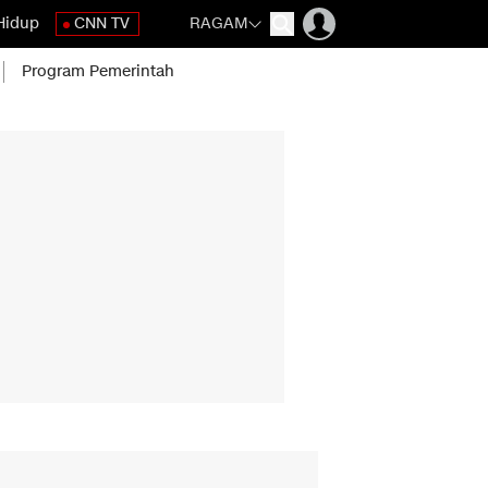
Hidup
CNN TV
RAGAM
Program Pemerintah