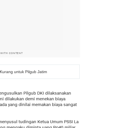
 WITH CONTENT
urang untuk Pilgub Jatim
engusulkan Pilgub DKI dilaksanakan
 ini dilakukan demi menekan biaya
ada yang dinilai memakan biaya sangat
menyusul tudingan Ketua Umum PSSI La
yang mengaku diminta uang Rp40 miliar