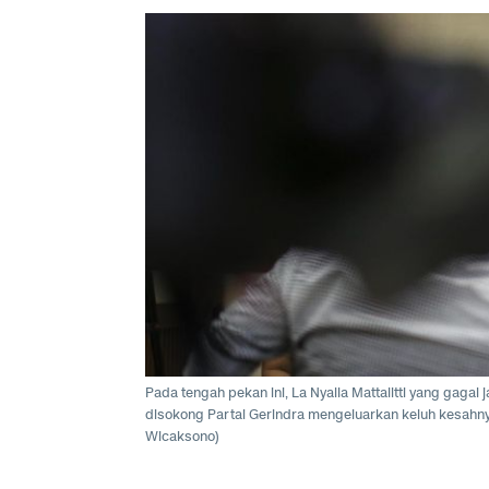
Pada tengah pekan ini, La Nyalla Mattalitti yang gagal
disokong Partai Gerindra mengeluarkan keluh kesahny
Wicaksono)