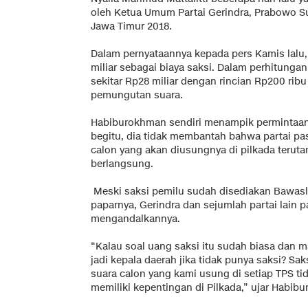
oleh Ketua Umum Partai Gerindra, Prabowo Sub
Jawa Timur 2018.
Dalam pernyataannya kepada pers Kamis lalu,
miliar sebagai biaya saksi. Dalam perhitunga
sekitar Rp28 miliar dengan rincian Rp200 ribu
pemungutan suara.
Habiburokhman sendiri menampik permintaan
begitu, dia tidak membantah bahwa partai pa
calon yang akan diusungnya di pilkada terut
berlangsung.
Meski saksi pemilu sudah disediakan Bawas
paparnya, Gerindra dan sejumlah partai lain pa
mengandalkannya.
“Kalau soal uang saksi itu sudah biasa dan
jadi kepala daerah jika tidak punya saksi? Sa
suara calon yang kami usung di setiap TPS tid
memiliki kepentingan di Pilkada,” ujar Habib