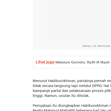
SCROLL TO CONTINUE
Lihat juga:
Waketum Gerindra: Rp40 M Masih K
Menurut Habiburokhman, partainya pernah m
tidak secara langsung tapi melalui DPRD. Hal
kampanye partai dan pelaksanaan proses pilk
tinggi. Namun, usulan itu ditolak.
Pernyataan itu diungkapkan Habiburokhman 
Nyalla Mahmud Mattalitti beberapa hari lalu 