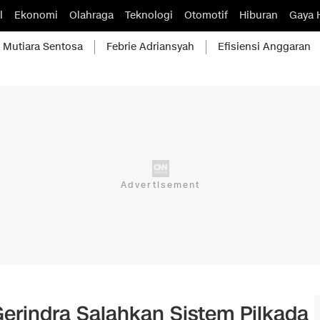
l
Ekonomi
Olahraga
Teknologi
Otomotif
Hiburan
Gaya 
Mutiara Sentosa
Febrie Adriansyah
Efisiensi Anggaran
Gerindra Salahkan Sistem Pilkada