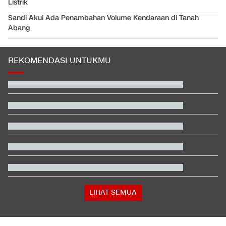
Listrik
Sandi Akui Ada Penambahan Volume Kendaraan di Tanah
Abang
REKOMENDASI UNTUKMU
Beda Nasib Kashmir yang Dikelola India vs Pakistan Jadi
Sorotan
EDUSPORTS: Beda Piala AFF dengan FIFA ASEAN Cup
Jadwal Siaran Langsung Veda Ega di Moto3 Inggris 2026
Hashim Djojohadikusumo Kukuhkan 20 Ormas Baru Kawal
Program Pemerintah
Penjelasan Ending dan Post-credit Spider-Man: Brand New Day
Apa Tujuan Wakil Menteri Perang AS Kunjungi Indonesia?
LIHAT SEMUA