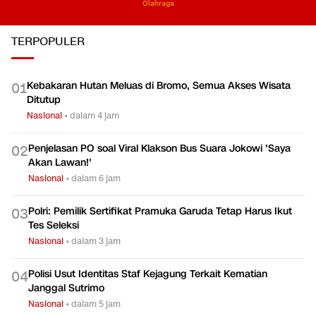
Olahraga
TERPOPULER
Kebakaran Hutan Meluas di Bromo, Semua Akses Wisata
0
1
Ditutup
Nasional
•
dalam 4 jam
Penjelasan PO soal Viral Klakson Bus Suara Jokowi 'Saya
0
2
Akan Lawan!'
Nasional
•
dalam 6 jam
Polri: Pemilik Sertifikat Pramuka Garuda Tetap Harus Ikut
0
3
Tes Seleksi
Nasional
•
dalam 3 jam
Polisi Usut Identitas Staf Kejagung Terkait Kematian
0
4
Janggal Sutrimo
Nasional
•
dalam 5 jam