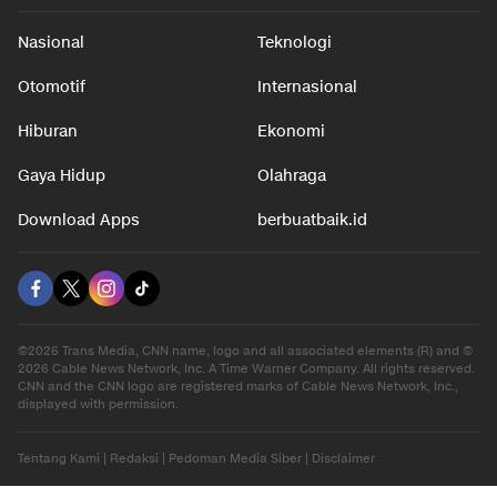
Nasional
Teknologi
Otomotif
Internasional
Hiburan
Ekonomi
Gaya Hidup
Olahraga
Download Apps
berbuatbaik.id
©2026 Trans Media, CNN name, logo and all associated elements (R) and ©
2026 Cable News Network, Inc. A Time Warner Company. All rights reserved.
CNN and the CNN logo are registered marks of Cable News Network, Inc.,
displayed with permission.
Tentang Kami
|
Redaksi
|
Pedoman Media Siber
|
Disclaimer