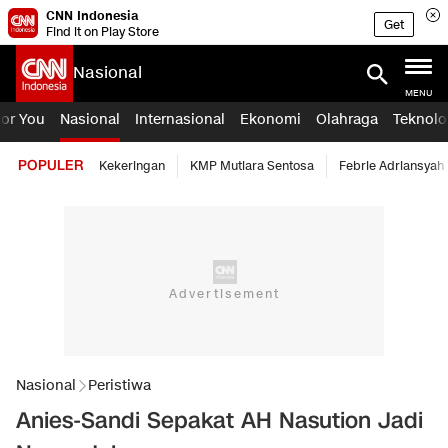
CNN Indonesia
Get
Find it on Play Store
Nasional
MENU
For You
Nasional
Internasional
Ekonomi
Olahraga
Teknolo
POPULER
Kekeringan
KMP Mutiara Sentosa
Febrie Adriansyah
Nasional
Peristiwa
Anies-Sandi Sepakat AH Nasution Jadi