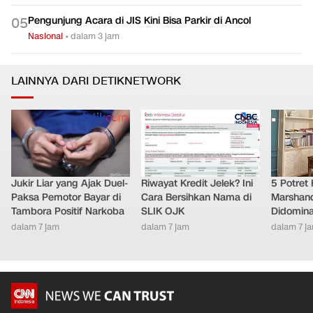
Pengunjung Acara di JIS Kini Bisa Parkir di Ancol
0
5
Nasional
•
dalam 3 jam
LAINNYA DARI DETIKNETWORK
Jukir Liar yang Ajak Duel-
Riwayat Kredit Jelek? Ini
5 Potret
Paksa Pemotor Bayar di
Cara Bersihkan Nama di
Marshand
Tambora Positif Narkoba
SLIK OJK
Didomina
dalam 7 jam
dalam 7 jam
dalam 7 j