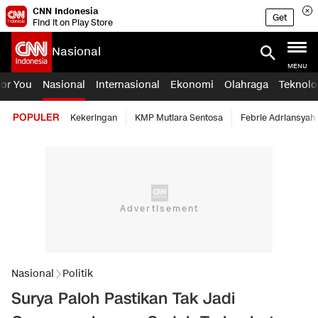
CNN Indonesia
Get
Find it on Play Store
Nasional
MENU
For You
Nasional
Internasional
Ekonomi
Olahraga
Teknolo
POPULER
Kekeringan
KMP Mutiara Sentosa
Febrie Adriansyah
Nasional
Politik
Surya Paloh Pastikan Tak Jadi