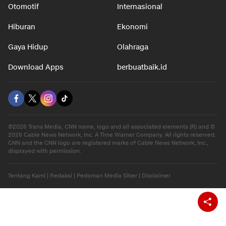
Nasional
Teknologi
Otomotif
Internasional
Hiburan
Ekonomi
Gaya Hidup
Olahraga
Download Apps
berbuatbaik.id
©2026 Trans Media, CNN name, logo and all associated elements (R) and ©
2026 Cable News Network, Inc. A Time Warner Company. All rights reserved.
CNN and the CNN logo are registered marks of Cable News Network, Inc.,
displayed with permission.
Tentang Kami
|
Redaksi
|
Pedoman Media Siber
|
Disclaimer