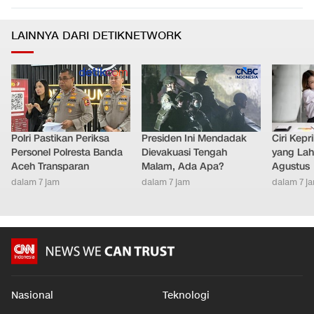
Pemprov DKI Sanksi Semua Pelaku Pembuangan Sampah
0
5
Ilegal di Dukuh
Nasional
•
dalam 6 jam
LAINNYA DARI DETIKNETWORK
Polri Pastikan Periksa
Presiden Ini Mendadak
Ciri Kep
Personel Polresta Banda
Dievakuasi Tengah
yang Lahi
Aceh Transparan
Malam, Ada Apa?
Agustus
dalam 7 jam
dalam 7 jam
dalam 7 j