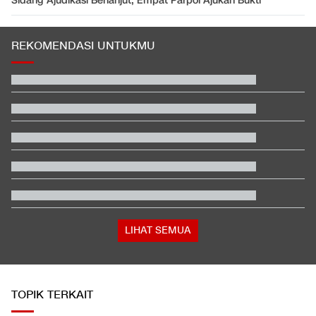
Sidang Ajudikasi Berlanjut, Empat Parpol Ajukan Bukti
REKOMENDASI UNTUKMU
Tokoh Pro Palestina Menang Pemilu Pendahuluan AS, Pelobi
Israel Sewot
Video Mesum 'Yang Wis Yang' Banyuwangi, Pemeran Pria Jadi
Tersangka
Fakta Menarik Penampilan Agnez Mo dan Anggun C. Sasmi di
Reacher 4
Buwas: Sertifikat Pramuka Garuda Bisa Buat Daftar TNI-Polri
Tanpa Tes
Momen Kapolri Listyo Sigit Bertemu Panglima Agus Subianto di
Mabes TNI
Link Live Streaming Singapura vs Indonesia di Piala AFF 2026
LIHAT SEMUA