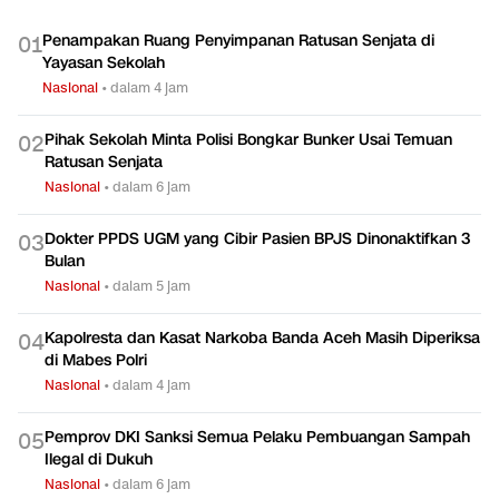
TERPOPULER
Penampakan Ruang Penyimpanan Ratusan Senjata di
0
1
Yayasan Sekolah
Nasional
•
dalam 4 jam
Pihak Sekolah Minta Polisi Bongkar Bunker Usai Temuan
0
2
Ratusan Senjata
Nasional
•
dalam 6 jam
Dokter PPDS UGM yang Cibir Pasien BPJS Dinonaktifkan 3
0
3
Bulan
Nasional
•
dalam 5 jam
Kapolresta dan Kasat Narkoba Banda Aceh Masih Diperiksa
0
4
di Mabes Polri
Nasional
•
dalam 4 jam