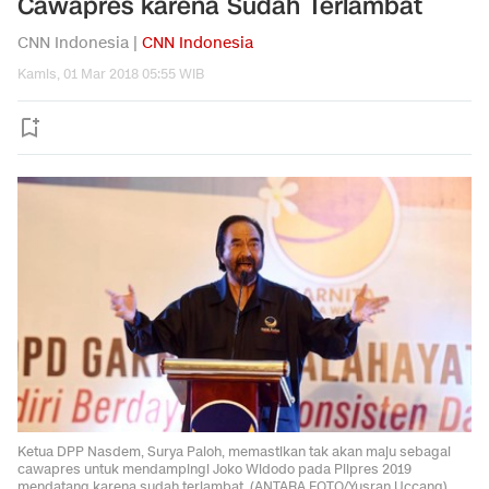
Cawapres karena Sudah Terlambat
CNN Indonesia |
CNN Indonesia
Kamis, 01 Mar 2018 05:55 WIB
Ketua DPP Nasdem, Surya Paloh, memastikan tak akan maju sebagai
cawapres untuk mendampingi Joko Widodo pada Pilpres 2019
mendatang karena sudah terlambat. (ANTARA FOTO/Yusran Uccang)