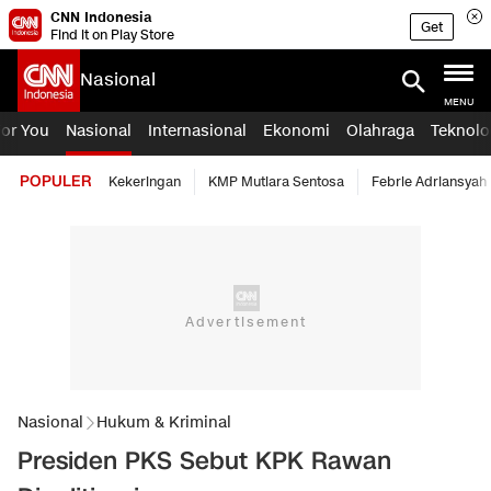
CNN Indonesia
Get
Find it on Play Store
Nasional
MENU
For You
Nasional
Internasional
Ekonomi
Olahraga
Teknolo
POPULER
Kekeringan
KMP Mutiara Sentosa
Febrie Adriansyah
Nasional
Hukum & Kriminal
Presiden PKS Sebut KPK Rawan