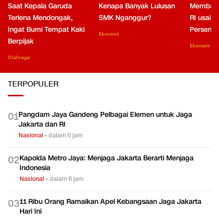
Saat Kepala Garuda
Kenapa Banyak Lulusan
Membaca
Terlena Mendongak,
SMK Nganggur?
RI usai M
Ingat Bumi Tempat Kaki
Persen di
Ekonomi
Berpijak
Ekonomi
Olahraga
TERPOPULER
Pangdam Jaya Gandeng Pelbagai Elemen untuk Jaga
0
1
Jakarta dan RI
Nasional
•
dalam 6 jam
Kapolda Metro Jaya: Menjaga Jakarta Berarti Menjaga
0
2
Indonesia
Nasional
•
dalam 6 jam
11 Ribu Orang Ramaikan Apel Kebangsaan Jaga Jakarta
0
3
Hari Ini