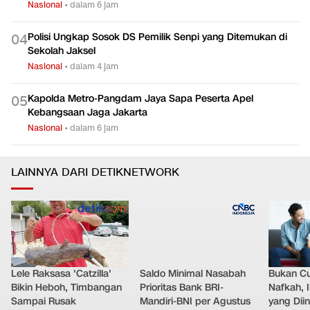
Nasional
•
dalam 6 jam
Polisi Ungkap Sosok DS Pemilik Senpi yang Ditemukan di
0
4
Sekolah Jaksel
Nasional
•
dalam 4 jam
Kapolda Metro-Pangdam Jaya Sapa Peserta Apel
0
5
Kebangsaan Jaga Jakarta
Nasional
•
dalam 6 jam
LAINNYA DARI DETIKNETWORK
Lele Raksasa 'Catzilla'
Saldo Minimal Nasabah
Bukan C
Bikin Heboh, Timbangan
Prioritas Bank BRI-
Nafkah, 
Sampai Rusak
Mandiri-BNI per Agustus
yang Dii