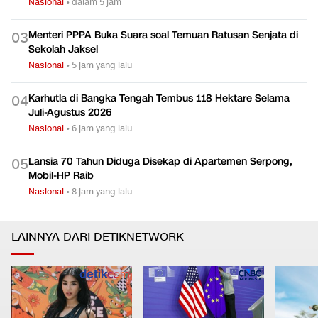
KLH/BPLH Ajak Anak Muda Bedah MRT Sebagai Solusi
0
2
Krisis Ekologi Kota
Nasional
•
dalam 5 jam
Menteri PPPA Buka Suara soal Temuan Ratusan Senjata di
0
3
Sekolah Jaksel
Nasional
•
5 jam yang lalu
Karhutla di Bangka Tengah Tembus 118 Hektare Selama
0
4
Juli-Agustus 2026
Nasional
•
6 jam yang lalu
Lansia 70 Tahun Diduga Disekap di Apartemen Serpong,
0
5
Mobil-HP Raib
Nasional
•
8 jam yang lalu
LAINNYA DARI DETIKNETWORK