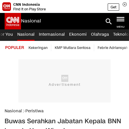
CNN Indonesia
Get
Find it on Play Store
Nasional
MENU
For You
Nasional
Internasional
Ekonomi
Olahraga
Teknolo
POPULER
Kekeringan
KMP Mutiara Sentosa
Febrie Adriansyah
Nasional
Peristiwa
Buwas Serahkan Jabatan Kepala BNN