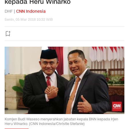
kepada Heru Winarko
DHF |
CNN Indonesia
Senin, 05 Mar 2018 10:32 WIB
Komjen Budi Waseso menyerahkan jabatan kepala BNN kepada Irjen
Heru Winarko. (CNN Indonesia/Christie Stefanie)