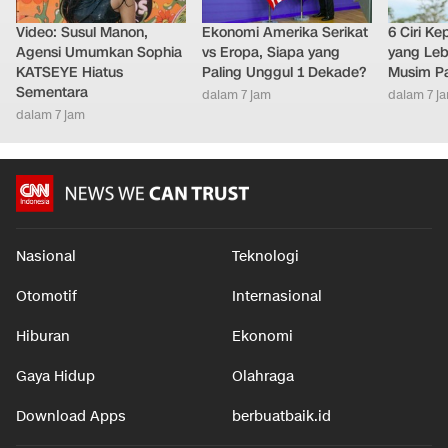
Video: Susul Manon,
Ekonomi Amerika Serikat
6 Ciri K
Agensi Umumkan Sophia
vs Eropa, Siapa yang
yang Leb
KATSEYE Hiatus
Paling Unggul 1 Dekade?
Musim P
Sementara
dalam 7 jam
dalam 7 j
dalam 7 jam
Nasional
Teknologi
Otomotif
Internasional
Hiburan
Ekonomi