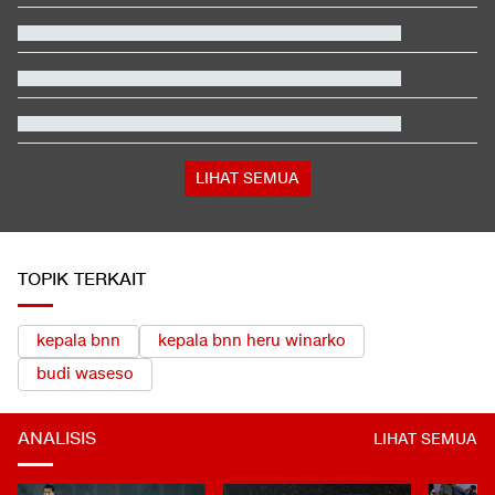
Beda Nasib Kashmir yang Dikelola India vs Pakistan Jadi
Sorotan
Jangan Masukkan 7 Barang Ini ke Bagasi Pesawat
Hashim Djojohadikusumo Kukuhkan 20 Ormas Baru Kawal
Program Pemerintah
Trump-Netanyahu Mulai Retak, Israel Akan Perangi Iran
Sendirian?
Hasil Sprint Race MotoGP Inggris: Martin Juara, Marquez Posisi
9
LIHAT SEMUA
TOPIK TERKAIT
kepala bnn
kepala bnn heru winarko
budi waseso