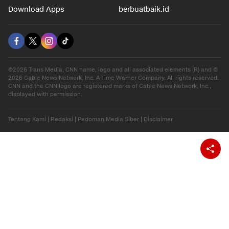
Download Apps
berbuatbaik.id
©2026 Trans Media, CNN name, logo and all associated elements (R) and ©
2026 Cable News Network, Inc. A Time Warner Company. All rights reserved.
CNN and the CNN logo are registered marks of Cable News Network, Inc.,
displayed with permission.
Tentang Kami
|
Redaksi
|
Pedoman Media Siber
|
Disclaimer