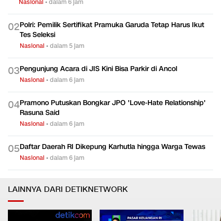
Nasional
•
dalam 6 jam
Polri: Pemilik Sertifikat Pramuka Garuda Tetap Harus Ikut
0
2
Tes Seleksi
Nasional
•
dalam 5 jam
Pengunjung Acara di JIS Kini Bisa Parkir di Ancol
0
3
Nasional
•
dalam 6 jam
Pramono Putuskan Bongkar JPO 'Love-Hate Relationship'
0
4
Rasuna Said
Nasional
•
dalam 6 jam
Daftar Daerah RI Dikepung Karhutla hingga Warga Tewas
0
5
Nasional
•
dalam 6 jam
LAINNYA DARI DETIKNETWORK