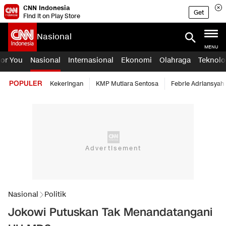
CNN Indonesia
Get
Find it on Play Store
Nasional
MENU
For You
Nasional
Internasional
Ekonomi
Olahraga
Teknolo
POPULER
Kekeringan
KMP Mutiara Sentosa
Febrie Adriansyah
Nasional
Politik
Jokowi Putuskan Tak Menandatangani