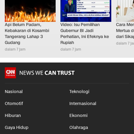
Api Belum Padam,
Video: Isu Pemilihan
Cara Men
Kebakaran di Kosambi
Gubernur BI Jadi
Mertua d
Tangerang Lahap 3
Perhatian, Ini Efeknya ke
dari Sik
Gudang
Rupiah
dalam 7 j
dalam 7 jam
dalam 7 jam
Nasional
Teknologi
Otomotif
Internasional
Hiburan
Ekonomi
Gaya Hidup
Olahraga