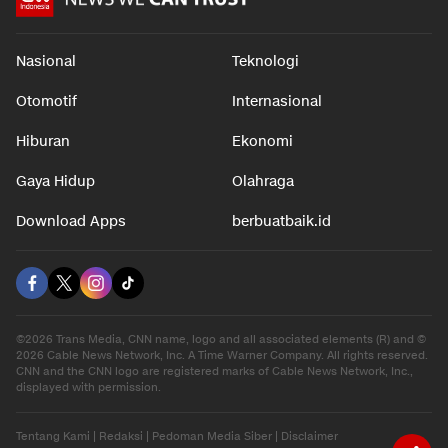
Nasional
Teknologi
Otomotif
Internasional
Hiburan
Ekonomi
Gaya Hidup
Olahraga
Download Apps
berbuatbaik.id
©2026 Trans Media, CNN name, logo and all associated elements (R) and ©
2026 Cable News Network, Inc. A Time Warner Company. All rights reserved.
CNN and the CNN logo are registered marks of Cable News Network, Inc.,
displayed with permission.
Tentang Kami
|
Redaksi
|
Pedoman Media Siber
|
Disclaimer