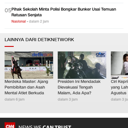
Pihak Sekolah Minta Polisi Bongkar Bunker Usai Temuan
0
5
Ratusan Senjata
Nasional
•
dalam 2 jam
LAINNYA DARI DETIKNETWORK
Merdeka Master: Ajang
Presiden Ini Mendadak
Ciri Kep
Pembibitan dan Asah
Dievakuasi Tengah
yang Lahi
Mental Atlet Berkuda
Malam, Ada Apa?
Agustus
dalam 6 jam
dalam 3 jam
dalam 3 j