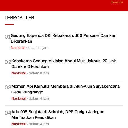
Ekonomi
TERPOPULER
Gedung Bapenda DKI Kebakaran, 100 Personel Damkar
0
1
Dikerahkan
Nasional
•
dalam 4 jam
Kebakaran Gedung di Jalan Abdul Muis Jakpus, 20 Unit
0
2
Damkar Dikerahkan
Nasional
•
dalam 3 jam
Momen Api Karhutla Membara di Alun-Alun Suryakencana
0
3
Gede Pangrango
Nasional
•
dalam 4 jam
Ada 995 Senjata di Sekolah, DPR Curiga Jaringan
0
4
Manfaatkan Pendidikan
Nasional
•
dalam 4 jam