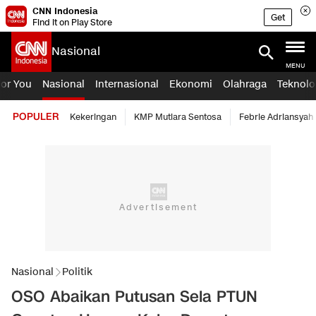
CNN Indonesia
Get
Find it on Play Store
Nasional
MENU
For You
Nasional
Internasional
Ekonomi
Olahraga
Teknolo
POPULER
Kekeringan
KMP Mutiara Sentosa
Febrie Adriansyah
Nasional
Politik
OSO Abaikan Putusan Sela PTUN