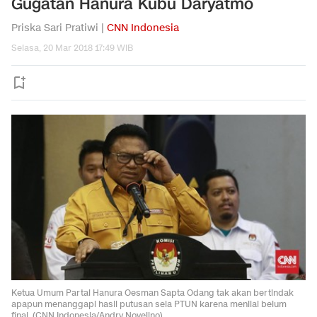
Gugatan Hanura Kubu Daryatmo
Priska Sari Pratiwi |
CNN Indonesia
Selasa, 20 Mar 2018 17:49 WIB
Ketua Umum Partai Hanura Oesman Sapta Odang tak akan bertindak
apapun menanggapi hasil putusan sela PTUN karena menilai belum
final. (CNN Indonesia/Andry Novelino)