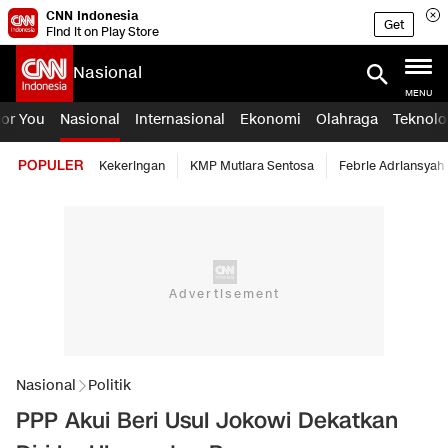
CNN Indonesia
Get
Find it on Play Store
Nasional
MENU
For You
Nasional
Internasional
Ekonomi
Olahraga
Teknolo
POPULER
Kekeringan
KMP Mutiara Sentosa
Febrie Adriansyah
Nasional
Politik
PPP Akui Beri Usul Jokowi Dekatkan