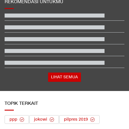
REKOMENDASI UNTUKMU
Hashim Djojohadikusumo Kukuhkan 20 Ormas Baru Kawal
Program Pemerintah
Video Mesum 'Yang Wis Yang' Banyuwangi, Pemeran Pria Jadi
Tersangka
Reaksi Amorim usai AC Milan Kalah Telak dari Chelsea di GBK
Berada dalam Satu Negara, Apa Beda Pasukan Houthi & Militer
Yaman?
Ayah Messi Meninggal Dunia di Usia 68 Tahun
Janji Erick Thohir usai Timnas Indonesia Tersingkir di Piala AFF
2026
LIHAT SEMUA
TOPIK TERKAIT