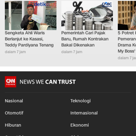
LAINNYA DARI DETIKNETWORK
Sengketa Ahli Waris
Pemerintah Cari Pajak
5 Potret
Berlanjut ke Kasasi,
Baru, Rumah Kontrakan
Pemeran
Teddy Pardiyana Tenang
Bakal Dikenakan
Drama Ko
My Boss'
dalam 7 jam
dalam 7 jam
dalam 7 j
Nasional
Teknologi
Otomotif
Internasional