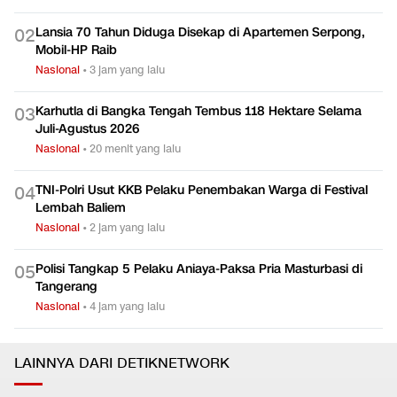
Menteri PPPA Buka Suara soal Temuan Ratusan Senjata di
0
1
Sekolah Jaksel
Nasional
•
dalam 1 jam
Lansia 70 Tahun Diduga Disekap di Apartemen Serpong,
0
2
Mobil-HP Raib
Nasional
•
3 jam yang lalu
Karhutla di Bangka Tengah Tembus 118 Hektare Selama
0
3
Juli-Agustus 2026
Nasional
•
20 menit yang lalu
TNI-Polri Usut KKB Pelaku Penembakan Warga di Festival
0
4
Lembah Baliem
Nasional
•
2 jam yang lalu
Polisi Tangkap 5 Pelaku Aniaya-Paksa Pria Masturbasi di
0
5
Tangerang
Nasional
•
4 jam yang lalu