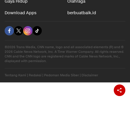
Hiburan
Ekonomi
Gaya Hidup
Olahraga
Download Apps
berbuatbaik.id
©2026 Trans Media, CNN name, logo and all associated elements (R) and ©
2026 Cable News Network, Inc. A Time Warner Company. All rights reserved.
CNN and the CNN logo are registered marks of Cable News Network, Inc.,
displayed with permission.
Tentang Kami
|
Redaksi
|
Pedoman Media Siber
|
Disclaimer