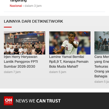
Tangerang
Nasional
•
dalam 3 jam
LAINNYA DARI DETIKNETWORK
Irjen Herry Heryawan
Lamine Yamal Bernilai
Cara Men
Lantik Pengprov FPTI
Rp8,9 T, Kenapa Pemain
yang Ene
Sumbar 2026-2030
Bola Muda Mahal?
Terkuras
Orang ya
dalam 7 jam
dalam 5 jam
Bahagia
dalam 5 j