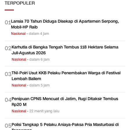
TERPOPULER
Lansia 70 Tahun Diduga Disekap di Apartemen Serpong,
0
1
Mobil-HP Raib
Nasional
•
dalam 4 jam
Karhutla di Bangka Tengah Tembus 118 Hektare Selama
0
2
Juli-Agustus 2026
Nasional
•
dalam 6 jam
TNI-Polri Usut KKB Pelaku Penembakan Warga di Festival
0
3
Lembah Baliem
Nasional
•
dalam 5 jam
Penipuan CPNS Mencuat di Jatim, Rugi Ditaksir Tembus
0
4
Rp20 M
Nasional
•
22 menit yang lalu
Polisi Tangkap 5 Pelaku Aniaya-Paksa Pria Masturbasi di
0
5