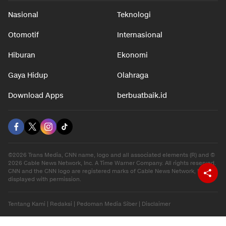
Nasional
Teknologi
Otomotif
Internasional
Hiburan
Ekonomi
Gaya Hidup
Olahraga
Download Apps
berbuatbaik.id
©2026 Trans Media, CNN name, logo and all associated elements (R) and ©
2026 Cable News Network, Inc. A Time Warner Company. All rights reserved.
CNN and the CNN logo are registered marks of Cable News Network, Inc.,
displayed with permission.
Tentang Kami
|
Redaksi
|
Pedoman Media Siber
|
Disclaimer