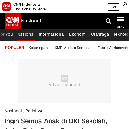
CNN Indonesia
Get
Find it on Play Store
Nasional
MENU
For You
Nasional
Internasional
Ekonomi
Olahraga
Teknolo
POPULER
Kekeringan
KMP Mutiara Sentosa
Febrie Adriansyah
Nasional
Peristiwa
Ingin Semua Anak di DKI Sekolah,