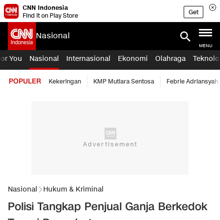
CNN Indonesia
Get
Find it on Play Store
Nasional
MENU
For You
Nasional
Internasional
Ekonomi
Olahraga
Teknolo
POPULER
Kekeringan
KMP Mutiara Sentosa
Febrie Adriansyah
Nasional
Hukum & Kriminal
Polisi Tangkap Penjual Ganja Berkedok