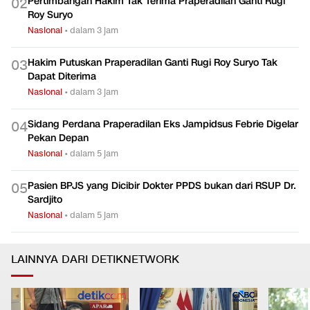
KPK Periksa Iskandar Sitorus dan Pegawai Bea Cukai
0
1
Nasional
•
dalam 5 jam
Pertimbangan Hakim Tak Terima Praperadilan Ganti Rugi
0
2
Roy Suryo
Nasional
•
dalam 3 jam
Hakim Putuskan Praperadilan Ganti Rugi Roy Suryo Tak
0
3
Dapat Diterima
Nasional
•
dalam 3 jam
Sidang Perdana Praperadilan Eks Jampidsus Febrie Digelar
0
4
Pekan Depan
Nasional
•
dalam 5 jam
Pasien BPJS yang Dicibir Dokter PPDS bukan dari RSUP Dr.
0
5
Sardjito
Nasional
•
dalam 5 jam