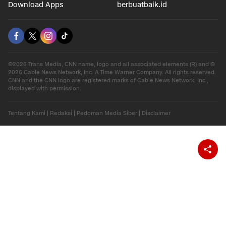
Hiburan
Ekonomi
Gaya Hidup
Olahraga
Download Apps
berbuatbaik.id
©2026 Trans Media, CNN name, logo and all associated elements (R) and ©
2026 Cable News Network, Inc. A Time Warner Company. All rights reserved.
CNN and the CNN logo are registered marks of Cable News Network, Inc.,
displayed with permission.
Tentang Kami
|
Redaksi
|
Pedoman Media Siber
|
Disclaimer