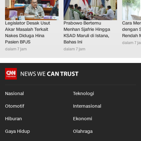
LAINNYA DARI DETIKNETWORK
Legislator Desak Usut
Prabowo Bertemu
Cara Men
Akar Masalah Terkait
Menhan Sjafrie Hingga
dengan S
Nakes Diduga Hina
KSAD Maruli di Istana,
Rendah M
Pasien BPJS
Bahas Ini
dalam 7 j
dalam 7 jam
dalam 7 jam
Nasional
Teknologi
Otomotif
Internasional