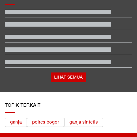
Nadeo Meragukan, Cahya Supriadi Starter di Singapura vs
Indonesia?
Hakim Putuskan Praperadilan Ganti Rugi Roy Suryo Tak Dapat
Diterima
Mendag Respons Ekspor Nikel Dkk Disetop Efek Aturan Logam
Tanah Jarang
Video Mesum 'Yang Wis Yang' Banyuwangi, Pemeran Pria Jadi
Tersangka
Jadwal Siaran Langsung Final Piala Presiden 2026: Persib vs
Persebaya
Satu Pemain Thailand Tewas Disambar Petir, 8 Orang Luka-
luka
LIHAT SEMUA
TOPIK TERKAIT