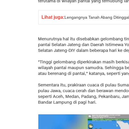
terutama di wilayah pantai yang terhubung la
Lihat juga:
Lengangnya Tanah Abang Ditingga
Menurutnya hal itu disebabkan gelombang ting
pantai Selatan Jateng dan Daerah Istimewa 
Selatan Jateng-DIY dalam beberapa hari ke de
"Tinggi gelombang diperkirakan masih berkisar
wilayah pantai maupun samudra. Sehingga b
atau berenang di pantai," katanya, seperti yan
Sementara itu, prakiraan cuaca di pulau Suma
pulau Jawa, cuaca cerah dan berawan mendom
seperti Aceh, Medan, Padang, Pekanbaru, Ja
Bandar Lampung di pagi hari.