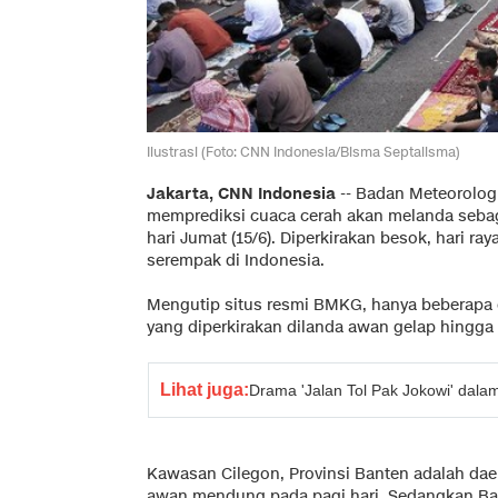
Ilustrasi (Foto: CNN Indonesia/Bisma Septalisma)
Jakarta, CNN Indonesia
-- Badan Meteorolog
memprediksi cuaca cerah akan melanda sebag
hari Jumat (15/6). Diperkirakan besok, hari ray
serempak di Indonesia.
Mengutip situs resmi BMKG, hanya beberapa 
yang diperkirakan dilanda awan gelap hingga
Lihat juga:
Drama 'Jalan Tol Pak Jokowi' dal
Kawasan Cilegon, Provinsi Banten adalah dae
awan mendung pada pagi hari. Sedangkan Ban