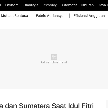
l
Ekonomi
Olahraga
Teknologi
Otomotif
Hiburan
Gaya 
Mutiara Sentosa
Febrie Adriansyah
Efisiensi Anggaran
 dan Sumatera Saat Idul Fitri