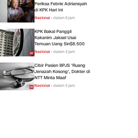
Periksa Febrie Adriansyah
di KPK Hari Ini
Nasional
•
dalam 6 jam
KPK Bakal Panggil
Kakanim Jaksel Usai
Temuan Uang Sin$8.500
Nasional
•
dalam 4 jam
Cibir Pasien BPJS 'Ruang
Jenazah Kosong', Dokter di
NTT Minta Maaf
Nasional
•
dalam 5 jam