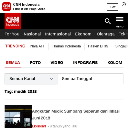
CNN Indonesia
Get
Find it on Play Store
MENU
For You
Nasional
Internasional
Ekonomi
Olahraga
Tekn
TRENDING
Piala AFF
Timnas Indonesia
Pasien BPJS
Singap
SEMUA
FOTO
VIDEO
INFOGRAFIS
KOLOM
Tag: mudik 2018
Angkutan Mudik Sumbang Separuh dari Inflasi
Juni 2018
Ekonomi
• 8 tahun yang lalu