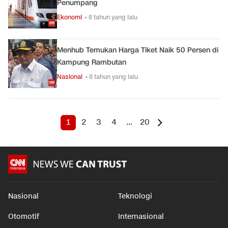
Penumpang
Ekonomi
• 8 tahun yang lalu
Menhub Temukan Harga Tiket Naik 50 Persen di
Kampung Rambutan
Nasional
• 8 tahun yang lalu
1
2
3
4
...
20
Nasional
Teknologi
Otomotif
Internasional