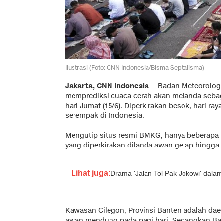
Ilustrasi (Foto: CNN Indonesia/Bisma Septalisma)
Jakarta, CNN Indonesia
-- Badan Meteorolog
memprediksi cuaca cerah akan melanda sebag
hari Jumat (15/6). Diperkirakan besok, hari ray
serempak di Indonesia.
Mengutip situs resmi BMKG, hanya beberapa 
yang diperkirakan dilanda awan gelap hingga
Lihat juga:
Drama 'Jalan Tol Pak Jokowi' dal
Kawasan Cilegon, Provinsi Banten adalah dae
awan mendung pada pagi hari. Sedangkan Ban