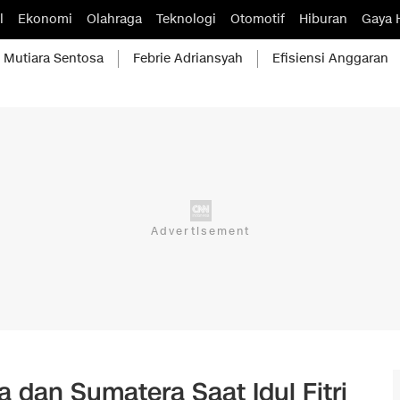
l
Ekonomi
Olahraga
Teknologi
Otomotif
Hiburan
Gaya 
Mutiara Sentosa
Febrie Adriansyah
Efisiensi Anggaran
 dan Sumatera Saat Idul Fitri