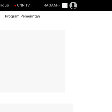
Hidup
CNN TV
RAGAM
Program Pemerintah