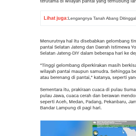
terutama di wilayah pantai yang terhubung la
Lihat juga:
Lengangnya Tanah Abang Ditingga
Menurutnya hal itu disebabkan gelombang ting
pantai Selatan Jateng dan Daerah Istimewa 
Selatan Jateng-DIY dalam beberapa hari ke de
"Tinggi gelombang diperkirakan masih berkisar
wilayah pantai maupun samudra. Sehingga b
atau berenang di pantai," katanya, seperti yan
Sementara itu, prakiraan cuaca di pulau Suma
pulau Jawa, cuaca cerah dan berawan mendom
seperti Aceh, Medan, Padang, Pekanbaru, Ja
Bandar Lampung di pagi hari.