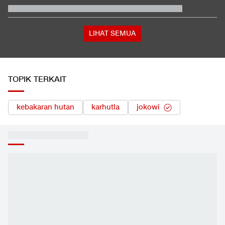
Kredivo Nonaktifkan Debt Collector Kasus Dugaan Pelecehan
Konsumen
Satu Pemain Thailand Tewas Disambar Petir, 8 Orang Luka-
luka
Total 995 Senpi Ditemukan di Gedung Yayasan Sekolah Pondok
Pinang
LIHAT SEMUA
TOPIK TERKAIT
kebakaran hutan
karhutla
jokowi
ANALISIS
LIHAT SEMUA