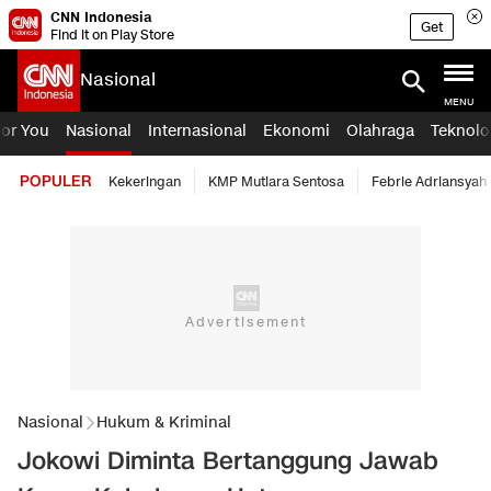
CNN Indonesia
Get
Find it on Play Store
Nasional
MENU
For You
Nasional
Internasional
Ekonomi
Olahraga
Teknolo
POPULER
Kekeringan
KMP Mutiara Sentosa
Febrie Adriansyah
Nasional
Hukum & Kriminal
Jokowi Diminta Bertanggung Jawab