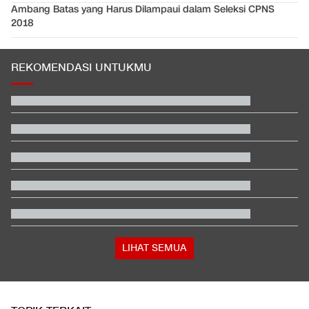
Ambang Batas yang Harus Dilampaui dalam Seleksi CPNS
2018
REKOMENDASI UNTUKMU
EDUSPORTS: Beda Piala AFF dengan FIFA ASEAN Cup
Gunung Rinjani Kembali Dilalap Api
Video Mesum 'Yang Wis Yang' Banyuwangi, Pemeran Pria Jadi
Tersangka
Terbanyak dalam Sejarah, 3.323 Warga India Diusir dari
Kanada
Jadwal Siaran Langsung Indonesia vs Filipina, Berebut Runner
up
Berada dalam Satu Negara, Apa Beda Pasukan Houthi & Militer
Yaman?
LIHAT SEMUA