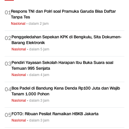
TERPOPULER
Respons TNI dan Polri soal Pramuka Garuda Bisa Daftar
0
1
Tanpa Tes
Nasional
•
dalam 2 jam
Penggeledahan Sepekan KPK di Bengkulu, Sita Dokumen-
0
2
Barang Elektronik
Nasional
•
dalam 5 jam
Pendiri Yayasan Sekolah Harapan Ibu Buka Suara soal
0
3
Temuan 995 Senjata
Nasional
•
dalam 4 jam
Bos Padel di Bandung Kena Denda Rp100 Juta dan Wajib
0
4
Tanam 1.000 Pohon
Nasional
•
dalam 3 jam