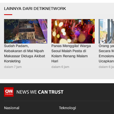
FOTO: Ribuan Pesilat Ramaikan HBKB Jakarta
0
5
Nasional
•
dalam 3 jam
LAINNYA DARI DETIKNETWORK
Sudah Padam,
Panas Menggila! Warga
Orang y
Kebakaran di Mal Nipah
Seoul Malah Pesta di
Secara M
Makassar Diduga Akibat
Kolam Renang Malam
Emosiona
Korsleting
Hari
Ucapkan 
dalam 7 jam
dalam 6 jam
dalam 6 j