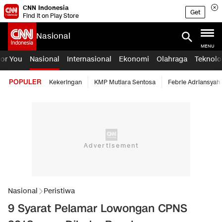
CNN Indonesia
Get
Find it on Play Store
Nasional
MENU
For You
Nasional
Internasional
Ekonomi
Olahraga
Teknolo
POPULER
Kekeringan
KMP Mutiara Sentosa
Febrie Adriansyah
Nasional
Peristiwa
9 Syarat Pelamar Lowongan CPNS