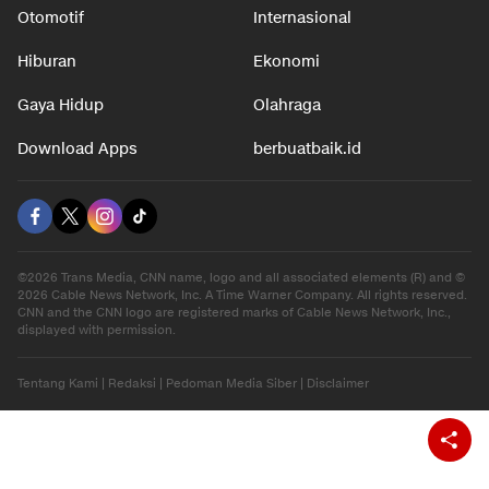
Nasional
Teknologi
Otomotif
Internasional
Hiburan
Ekonomi
Gaya Hidup
Olahraga
Download Apps
berbuatbaik.id
©2026 Trans Media, CNN name, logo and all associated elements (R) and ©
2026 Cable News Network, Inc. A Time Warner Company. All rights reserved.
CNN and the CNN logo are registered marks of Cable News Network, Inc.,
displayed with permission.
Tentang Kami
|
Redaksi
|
Pedoman Media Siber
|
Disclaimer