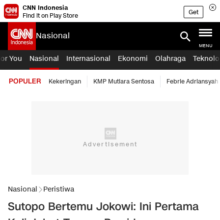
CNN Indonesia
Get
Find it on Play Store
Nasional
MENU
For You
Nasional
Internasional
Ekonomi
Olahraga
Teknolo
POPULER
Kekeringan
KMP Mutiara Sentosa
Febrie Adriansyah
Nasional
Peristiwa
Sutopo Bertemu Jokowi: Ini Pertama