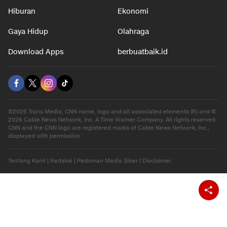
Hiburan
Ekonomi
Gaya Hidup
Olahraga
Download Apps
berbuatbaik.id
©2026 Trans Media, CNN name, logo and all associated elements (R) and ©
2026 Cable News Network, Inc. A Time Warner Company. All rights reserved.
CNN and the CNN logo are registered marks of Cable News Network, Inc.,
displayed with permission.
Tentang Kami
|
Redaksi
|
Pedoman Media Siber
|
Disclaimer