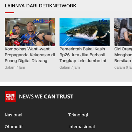
LAINNYA DARI DETIKNETWORK
Kompolnas Wanti-wanti
Pemerintah Bakal Kasih
Ciri Oran
Propaganda Kekerasan di
Rp26 Juta Jika Berhasil
Menghad
Ruang Digital Dilarang
Tangkap Lele Jumbo Ini
Bersikap
dalam 7 jam
dalam 7 jam
dalam 6 j
Nasional
Teknologi
Otomotif
Internasional