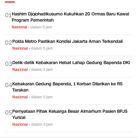
Hashim Djojohadikusumo Kukuhkan 20 Ormas Baru Kawal
0
1
Program Pemerintah
Nasional
•
dalam 5 jam
Polda Metro Pastikan Kondisi Jakarta Aman Terkendali
0
2
Nasional
•
dalam 5 jam
Detik-detik Kebakaran Hebat Lahap Gedung Bapenda DKI
0
3
Nasional
•
dalam 2 jam
Kebakaran Gedung Bapenda, 1 Korban Dilarikan ke RS
0
4
Tarakan
Nasional
•
dalam 5 jam
Pernyataan Pihak Keluarga Besar Almarhum Pasien BPJS
0
5
Yurizal
Nasional
•
dalam 3 jam