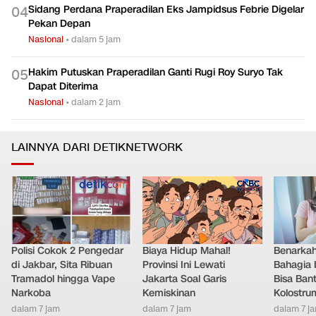
Sidang Perdana Praperadilan Eks Jampidsus Febrie Digelar
0
4
Pekan Depan
Nasional
•
dalam 5 jam
Hakim Putuskan Praperadilan Ganti Rugi Roy Suryo Tak
0
5
Dapat Diterima
Nasional
•
dalam 2 jam
LAINNYA DARI DETIKNETWORK
Polisi Cokok 2 Pengedar
Biaya Hidup Mahal!
Benarkah
di Jakbar, Sita Ribuan
Provinsi Ini Lewati
Bahagia 
Tramadol hingga Vape
Jakarta Soal Garis
Bisa Ban
Narkoba
Kemiskinan
Kolostrum
dalam 7 jam
dalam 7 jam
dalam 7 j