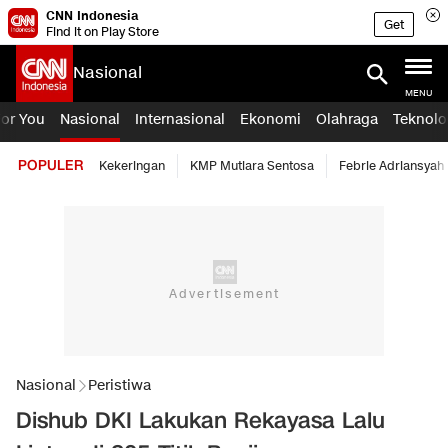
CNN Indonesia
Get
Find it on Play Store
Nasional
MENU
For You
Nasional
Internasional
Ekonomi
Olahraga
Teknolo
POPULER
Kekeringan
KMP Mutiara Sentosa
Febrie Adriansyah
Nasional
Peristiwa
Dishub DKI Lakukan Rekayasa Lalu