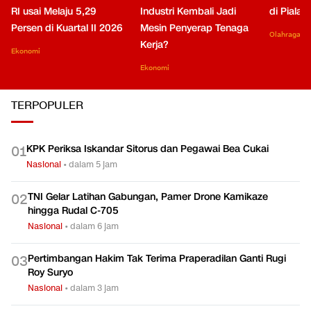
RI usai Melaju 5,29
Industri Kembali Jadi
di Piala
Persen di Kuartal II 2026
Mesin Penyerap Tenaga
Olahraga
Kerja?
Ekonomi
Ekonomi
TERPOPULER
KPK Periksa Iskandar Sitorus dan Pegawai Bea Cukai
0
1
Nasional
•
dalam 5 jam
TNI Gelar Latihan Gabungan, Pamer Drone Kamikaze
0
2
hingga Rudal C-705
Nasional
•
dalam 6 jam
Pertimbangan Hakim Tak Terima Praperadilan Ganti Rugi
0
3
Roy Suryo
Nasional
•
dalam 3 jam