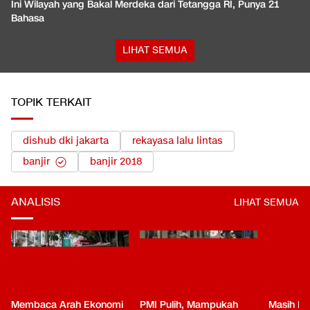
Ini Wilayah yang Bakal Merdeka dari Tetangga RI, Punya 21
Bahasa
LIHAT SEMUA
TOPIK TERKAIT
dishub dki jakarta
rekayasa lalu lintas
banjir
banjir 2018
ANALISIS
LIHAT SEMUA
Membaca Arah Ekonomi
PMI Pulih, Mampukah
Masih Be