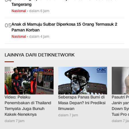
Tangerang
Nasional
•
dalam 6 jam
Anak di Mamuju Sulbar Diperkosa 15 Orang Termasuk 2
0
5
Paman Korban
Nasional
•
dalam 4 jam
LAINNYA DARI DETIKNETWORK
Video: Pelaku
Seberapa Panas Bumi di
Pasutri 
Penembakan di Thailand
Masa Depan? Ini Prediksi
Janin ya
Ternyata Juga Bunuh
Ilmuwan
Down Syn
Kakek-Neneknya
Tuai Pro
dalam 7 jam
dalam 7 jam
dalam 7 j