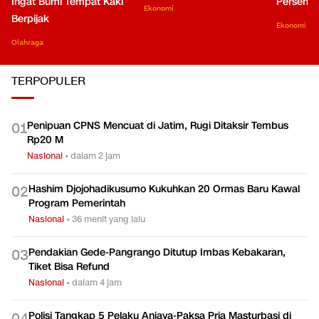
Ingat Bumi Tempat Kaki
Persen di
Ekonomi
Berpijak
Ekonomi
Olahraga
TERPOPULER
Penipuan CPNS Mencuat di Jatim, Rugi Ditaksir Tembus
0
1
Rp20 M
Nasional
•
dalam 2 jam
Hashim Djojohadikusumo Kukuhkan 20 Ormas Baru Kawal
0
2
Program Pemerintah
Nasional
•
36 menit yang lalu
Pendakian Gede-Pangrango Ditutup Imbas Kebakaran,
0
3
Tiket Bisa Refund
Nasional
•
dalam 4 jam
Polisi Tangkap 5 Pelaku Aniaya-Paksa Pria Masturbasi di
0
4