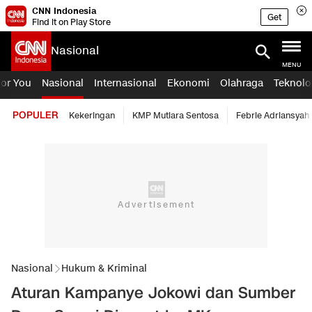
CNN Indonesia
Get
Find it on Play Store
Nasional
MENU
For You
Nasional
Internasional
Ekonomi
Olahraga
Teknolo
POPULER
Kekeringan
KMP Mutiara Sentosa
Febrie Adriansyah
Nasional
Hukum & Kriminal
Aturan Kampanye Jokowi dan Sumber