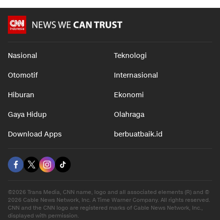
Nasional
Teknologi
Otomotif
Internasional
Hiburan
Ekonomi
Gaya Hidup
Olahraga
Download Apps
berbuatbaik.id
©2026 Trans Media, CNN name, logo and all associated elements (R) and ©
2026 Cable News Network, Inc. A Time Warner Company. All rights reserved.
CNN and the CNN logo are registered marks of Cable News Network, Inc.,
displayed with permission.