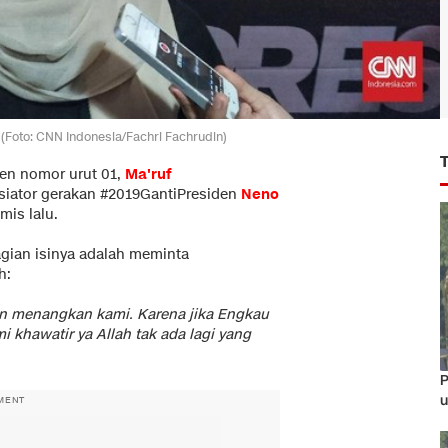
(Foto: CNN Indonesia/Fachri Fachrudin)
den nomor urut 01,
Ma'ruf
isiator gerakan #2019GantiPresiden
Neno
mis lalu.
gian isinya adalah meminta
h:
an menangkan kami. Karena jika Engkau
 khawatir ya Allah tak ada lagi yang
P
u
MENT