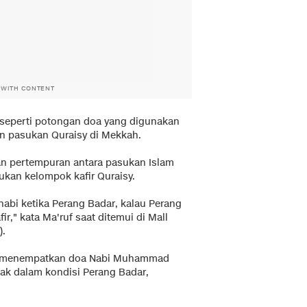
 WITH CONTENT
 seperti potongan doa yang digunakan
 pasukan Quraisy di Mekkah.
an pertempuran antara pasukan Islam
an kelompok kafir Quraisy.
bi ketika Perang Badar, kalau Perang
ir," kata Ma'ruf saat ditemui di Mall
).
alah menempatkan doa Nabi Muhammad
 tak dalam kondisi Perang Badar,