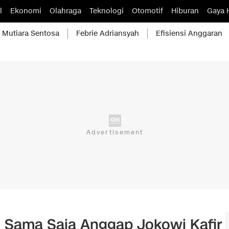
l
Ekonomi
Olahraga
Teknologi
Otomotif
Hiburan
Gaya 
Mutiara Sentosa
Febrie Adriansyah
Efisiensi Anggaran
o: Sama Saja Anggap Jokowi Kafir