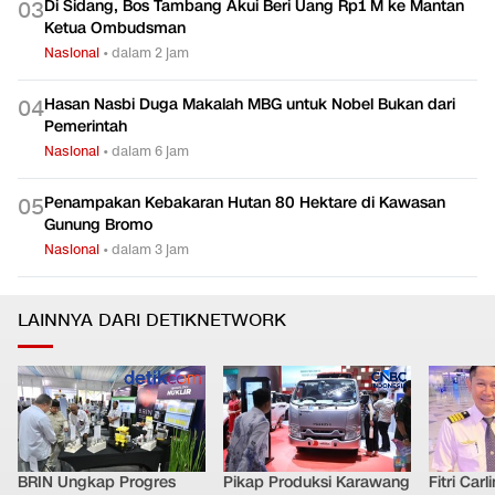
Di Sidang, Bos Tambang Akui Beri Uang Rp1 M ke Mantan
0
3
Ketua Ombudsman
Nasional
•
dalam 2 jam
Hasan Nasbi Duga Makalah MBG untuk Nobel Bukan dari
0
4
Pemerintah
Nasional
•
dalam 6 jam
Penampakan Kebakaran Hutan 80 Hektare di Kawasan
0
5
Gunung Bromo
Nasional
•
dalam 3 jam
LAINNYA DARI DETIKNETWORK
BRIN Ungkap Progres
Pikap Produksi Karawang
Fitri Car