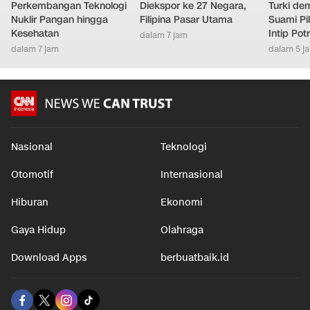
Perkembangan Teknologi
Diekspor ke 27 Negara,
Turki de
Nuklir Pangan hingga
Filipina Pasar Utama
Suami Pil
Kesehatan
Intip Pot
dalam 7 jam
dalam 7 jam
dalam 5 j
Nasional
Teknologi
Otomotif
Internasional
Hiburan
Ekonomi
Gaya Hidup
Olahraga
Download Apps
berbuatbaik.id