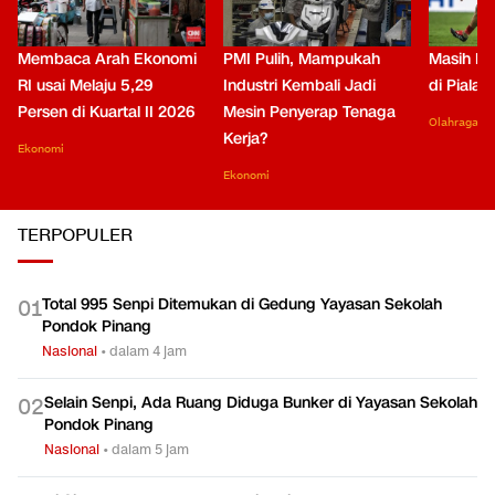
Membaca Arah Ekonomi
PMI Pulih, Mampukah
Masih Be
RI usai Melaju 5,29
Industri Kembali Jadi
di Piala
Persen di Kuartal II 2026
Mesin Penyerap Tenaga
Olahraga
Kerja?
Ekonomi
Ekonomi
TERPOPULER
Total 995 Senpi Ditemukan di Gedung Yayasan Sekolah
0
1
Pondok Pinang
Nasional
•
dalam 4 jam
Selain Senpi, Ada Ruang Diduga Bunker di Yayasan Sekolah
0
2
Pondok Pinang
Nasional
•
dalam 5 jam