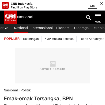
CNN Indonesia
Get
Find it on Play Store
Nasional
MENU
For You
Nasional
Internasional
Ekonomi
Olahraga
Teknolo
POPULER
Kekeringan
KMP Mutiara Sentosa
Febrie Adriansyah
Nasional
Politik
Emak-emak Tersangka, BPN