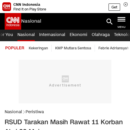
CNN Indonesia
Get
Find it on Play Store
Nasional
MENU
For You
Nasional
Internasional
Ekonomi
Olahraga
Teknolo
POPULER
Kekeringan
KMP Mutiara Sentosa
Febrie Adriansyah
Nasional
Peristiwa
RSUD Tarakan Masih Rawat 11 Korban