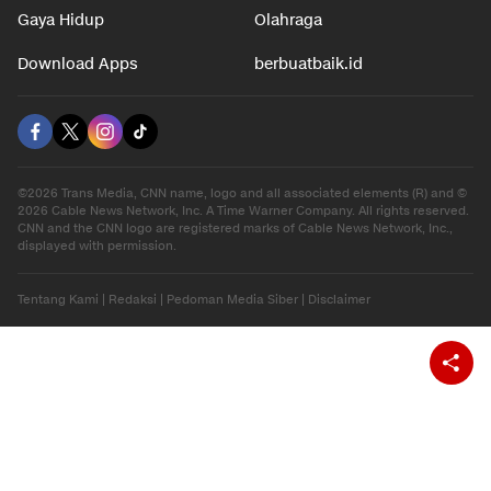
Gaya Hidup
Olahraga
Download Apps
berbuatbaik.id
©2026 Trans Media, CNN name, logo and all associated elements (R) and ©
2026 Cable News Network, Inc. A Time Warner Company. All rights reserved.
CNN and the CNN logo are registered marks of Cable News Network, Inc.,
displayed with permission.
Tentang Kami
|
Redaksi
|
Pedoman Media Siber
|
Disclaimer