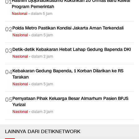
Hashim Djojohadikusumo Kukuhkan 20 Ormas Baru Kawal
0
1
Program Pemerintah
Nasional
•
dalam 5 jam
Polda Metro Pastikan Kondisi Jakarta Aman Terkendali
0
2
Nasional
•
dalam 5 jam
Detik-detik Kebakaran Hebat Lahap Gedung Bapenda DKI
0
3
Nasional
•
dalam 2 jam
Kebakaran Gedung Bapenda, 1 Korban Dilarikan ke RS
0
4
Tarakan
Nasional
•
dalam 5 jam
Pernyataan Pihak Keluarga Besar Almarhum Pasien BPJS
0
5
Yurizal
Nasional
•
dalam 3 jam
LAINNYA DARI DETIKNETWORK