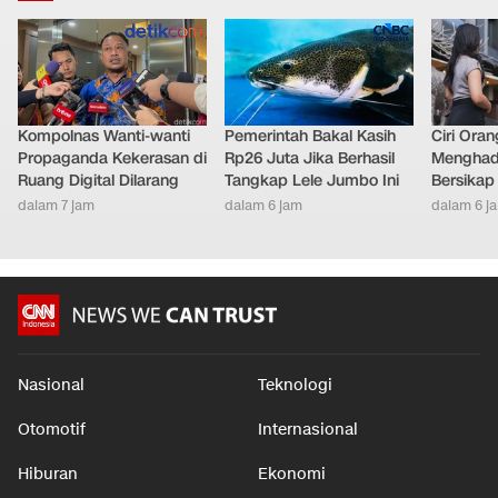
Kompolnas Wanti-wanti
Pemerintah Bakal Kasih
Ciri Oran
Propaganda Kekerasan di
Rp26 Juta Jika Berhasil
Menghad
Ruang Digital Dilarang
Tangkap Lele Jumbo Ini
Bersikap
dalam 7 jam
dalam 6 jam
dalam 6 j
Nasional
Teknologi
Otomotif
Internasional
Hiburan
Ekonomi