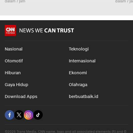
dalam 7 jam
dalam 7 j
Nasional
Teknologi
Otomotif
Internasional
Hiburan
Ekonomi
Gaya Hidup
Olahraga
Download Apps
berbuatbaik.id
©2026 Trans Media, CNN name, logo and all associated elements (R) and ©