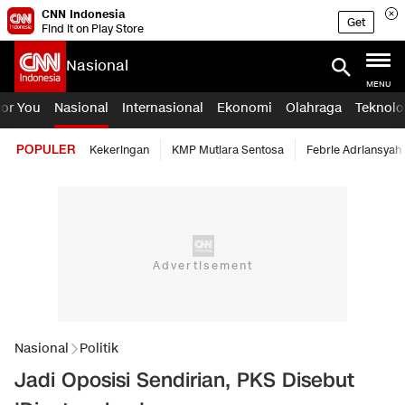
CNN Indonesia
Get
Find it on Play Store
Nasional
MENU
For You
Nasional
Internasional
Ekonomi
Olahraga
Teknolo
POPULER
Kekeringan
KMP Mutiara Sentosa
Febrie Adriansyah
Nasional
Politik
Jadi Oposisi Sendirian, PKS Disebut