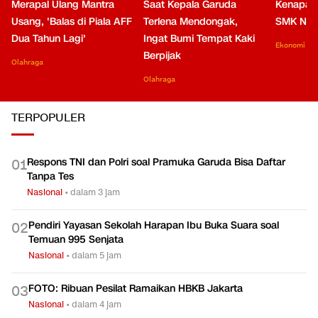
Merapal Ulang Mantra
Saat Kepala Garuda
Kenapa B
Usang, 'Balas di Piala AFF
Terlena Mendongak,
SMK Nga
Dua Tahun Lagi'
Ingat Bumi Tempat Kaki
Ekonomi
Berpijak
Olahraga
Olahraga
TERPOPULER
Respons TNI dan Polri soal Pramuka Garuda Bisa Daftar
0
1
Tanpa Tes
Nasional
•
dalam 3 jam
Pendiri Yayasan Sekolah Harapan Ibu Buka Suara soal
0
2
Temuan 995 Senjata
Nasional
•
dalam 5 jam
FOTO: Ribuan Pesilat Ramaikan HBKB Jakarta
0
3
Nasional
•
dalam 4 jam