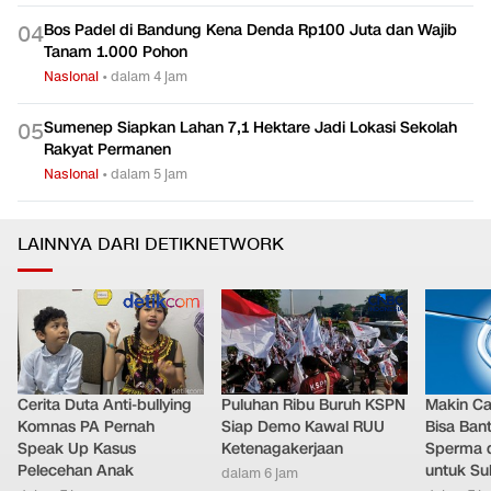
Bos Padel di Bandung Kena Denda Rp100 Juta dan Wajib
0
4
Tanam 1.000 Pohon
Nasional
•
dalam 4 jam
Sumenep Siapkan Lahan 7,1 Hektare Jadi Lokasi Sekolah
0
5
Rakyat Permanen
Nasional
•
dalam 5 jam
LAINNYA DARI DETIKNETWORK
Cerita Duta Anti-bullying
Puluhan Ribu Buruh KSPN
Makin Ca
Komnas PA Pernah
Siap Demo Kawal RUU
Bisa Ban
Speak Up Kasus
Ketenagakerjaan
Sperma 
Pelecehan Anak
untuk Su
dalam 6 jam