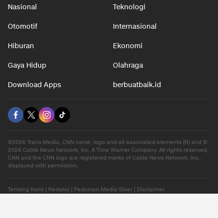
Nasional
Teknologi
Otomotif
Internasional
Hiburan
Ekonomi
Gaya Hidup
Olahraga
Download Apps
berbuatbaik.id
©2026 Trans Media, CNN name, logo and all associated elements (R) and ©
2026 Cable News Network, Inc. A Time Warner Company. All rights reserved.
CNN and the CNN logo are registered marks of Cable News Network, Inc.,
displayed with permission.
Tentang Kami
|
Redaksi
|
Pedoman Media Siber
|
Disclaimer