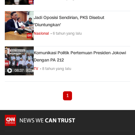
Jadi Oposisi Sendirian, PKS Disebut
'Diuntungkan'
Nasional
• 6 tahun yang lalu
Komunikasi Politik Pertemuan Presiden Jokowi
Dengan PA 212
TV
• 8 tahun yang lalu
08:37
1