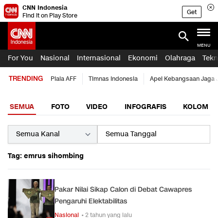
CNN Indonesia
Get
Find it on Play Store
MENU
For You
Nasional
Internasional
Ekonomi
Olahraga
Tekn
TRENDING
Piala AFF
Timnas Indonesia
Apel Kebangsaan Jaga 
SEMUA
FOTO
VIDEO
INFOGRAFIS
KOLOM
Tag: emrus sihombing
Pakar Nilai Sikap Calon di Debat Cawapres
Pengaruhi Elektabilitas
Nasional
• 2 tahun yang lalu