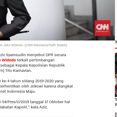
den Joko Widodo. (CNN Indonesia/Safir Makki)
ziz Syamsudin menyebut DPR secara
o Widodo
terkait pertimbangan
sebagai Kepala Kepolisian Republik
n) Tito Karnavian.
R ke-4 tahun sidang 2019-2020 yang
diberhentikan oleh Jokowi karena diangkat
inet Indonesia Maju.
S
-54/Pres/U/2019 tanggal 17 Oktober hal
B
batan Kapolri," kata Aziz.