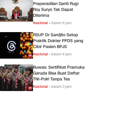
Praperadilan Ganti Rugi
Roy Suryo Tak Dapat
Diterima
Nasional
•
dalam 6 jam
RSUP Dr Sardjito Setop
Praktik Dokter PPDS yang
Cibir Pasien BPJS
Nasional
•
dalam 6 jam
Buwas: Sertifikat Pramuka
Garuda Bisa Buat Daftar
TNI-Polri Tanpa Tes
Nasional
•
dalam 3 jam