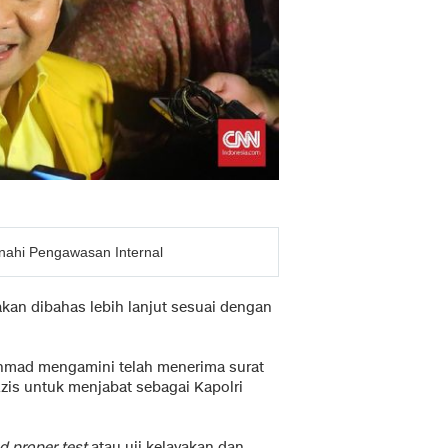
enahi Pengawasan Internal
akan dibahas lebih lanjut sesuai dengan
hmad mengamini telah menerima surat
Azis untuk menjabat sebagai Kapolri
nd proper test
atau uji kelayakan dan