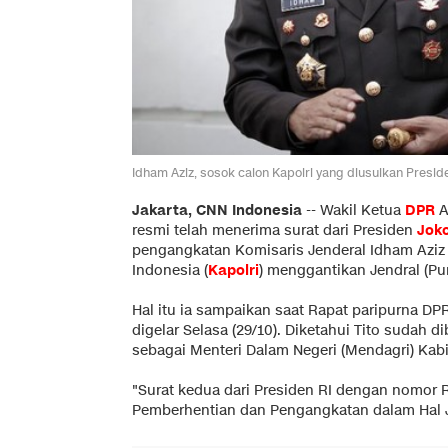
Idham Aziz, sosok calon Kapolri yang diusulkan Presi
Jakarta, CNN Indonesia
-- Wakil Ketua
DPR
A
resmi telah menerima surat dari Presiden
Jok
pengangkatan Komisaris Jenderal Idham Aziz 
Indonesia (
Kapolri
) menggantikan Jendral (Pur
Hal itu ia sampaikan saat Rapat paripurna DP
digelar Selasa (29/10). Diketahui Tito sudah 
sebagai Menteri Dalam Negeri (Mendagri) Kab
"Surat kedua dari Presiden RI dengan nomor R
Pemberhentian dan Pengangkatan dalam Hal Ja