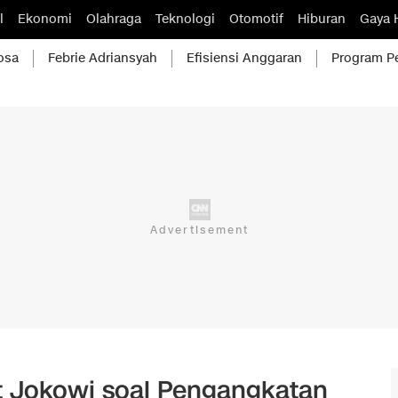
l
Ekonomi
Olahraga
Teknologi
Otomotif
Hiburan
Gaya 
osa
Febrie Adriansyah
Efisiensi Anggaran
Program P
t Jokowi soal Pengangkatan