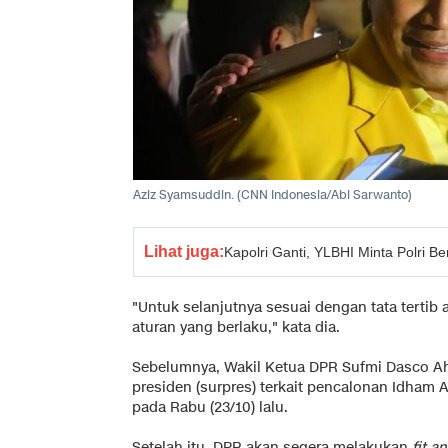
Aziz Syamsuddin. (CNN Indonesia/Abi Sarwanto)
Lihat juga:
Kapolri Ganti, YLBHI Minta Polri B
"Untuk selanjutnya sesuai dengan tata tertib 
aturan yang berlaku," kata dia.
Sebelumnya, Wakil Ketua DPR Sufmi Dasco A
presiden (surpres) terkait pencalonan Idham 
pada Rabu (23/10) lalu.
Setelah itu, DPR akan segera melakukan
fit a