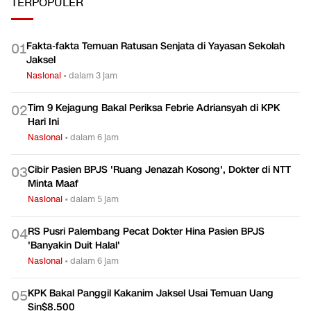
TERPOPULER
Fakta-fakta Temuan Ratusan Senjata di Yayasan Sekolah
0
1
Jaksel
Nasional
•
dalam 3 jam
Tim 9 Kejagung Bakal Periksa Febrie Adriansyah di KPK
0
2
Hari Ini
Nasional
•
dalam 6 jam
Cibir Pasien BPJS 'Ruang Jenazah Kosong', Dokter di NTT
0
3
Minta Maaf
Nasional
•
dalam 5 jam
RS Pusri Palembang Pecat Dokter Hina Pasien BPJS
0
4
'Banyakin Duit Halal'
Nasional
•
dalam 6 jam
KPK Bakal Panggil Kakanim Jaksel Usai Temuan Uang
0
5
Sin$8.500