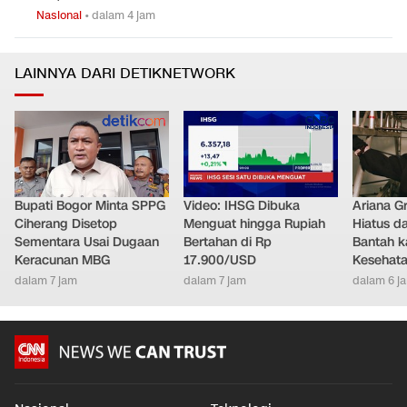
Nasional
•
dalam 4 jam
LAINNYA DARI DETIKNETWORK
Bupati Bogor Minta SPPG
Video: IHSG Dibuka
Ariana G
Ciherang Disetop
Menguat hingga Rupiah
Hiatus da
Sementara Usai Dugaan
Bertahan di Rp
Bantah k
Keracunan MBG
17.900/USD
Kesehat
dalam 7 jam
dalam 7 jam
dalam 6 j