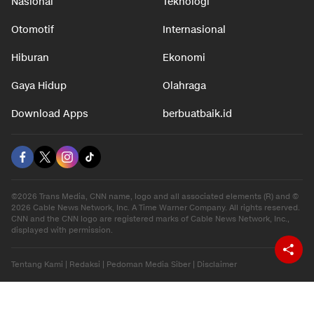
Nasional
Teknologi
Otomotif
Internasional
Hiburan
Ekonomi
Gaya Hidup
Olahraga
Download Apps
berbuatbaik.id
©2026 Trans Media, CNN name, logo and all associated elements (R) and ©
2026 Cable News Network, Inc. A Time Warner Company. All rights reserved.
CNN and the CNN logo are registered marks of Cable News Network, Inc.,
displayed with permission.
Tentang Kami
|
Redaksi
|
Pedoman Media Siber
|
Disclaimer