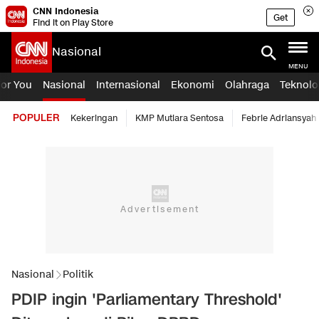
CNN Indonesia
Get
Find it on Play Store
Nasional
MENU
For You
Nasional
Internasional
Ekonomi
Olahraga
Teknolo
POPULER
Kekeringan
KMP Mutiara Sentosa
Febrie Adriansyah
Nasional
Politik
PDIP ingin 'Parliamentary Threshold'