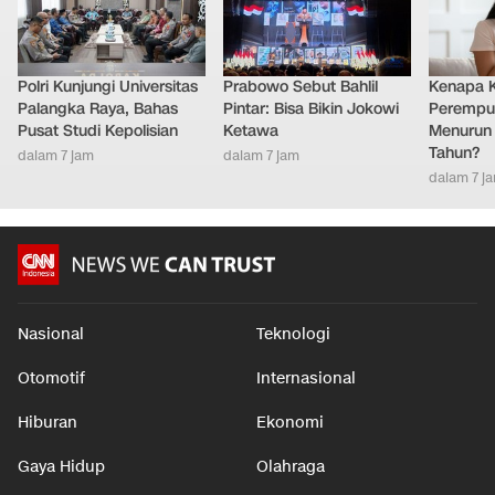
Polri Kunjungi Universitas
Prabowo Sebut Bahlil
Kenapa 
Palangka Raya, Bahas
Pintar: Bisa Bikin Jokowi
Perempu
Pusat Studi Kepolisian
Ketawa
Menurun 
Tahun?
dalam 7 jam
dalam 7 jam
dalam 7 j
Nasional
Teknologi
Otomotif
Internasional
Hiburan
Ekonomi
Gaya Hidup
Olahraga