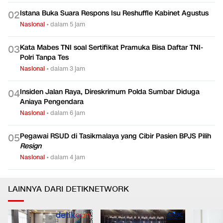
Istana Buka Suara Respons Isu Reshuffle Kabinet Agustus
0
2
Nasional
•
dalam 5 jam
Kata Mabes TNI soal Sertifikat Pramuka Bisa Daftar TNI-
0
3
Polri Tanpa Tes
Nasional
•
dalam 3 jam
Insiden Jalan Raya, Direskrimum Polda Sumbar Diduga
0
4
Aniaya Pengendara
Nasional
•
dalam 6 jam
Pegawai RSUD di Tasikmalaya yang Cibir Pasien BPJS Pilih
0
5
Resign
Nasional
•
dalam 4 jam
LAINNYA DARI DETIKNETWORK