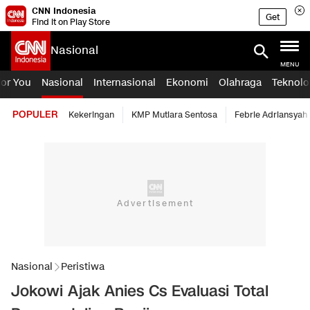
CNN Indonesia
Get
Find it on Play Store
Nasional
MENU
For You
Nasional
Internasional
Ekonomi
Olahraga
Teknolo
POPULER
Kekeringan
KMP Mutiara Sentosa
Febrie Adriansyah
Nasional
Peristiwa
Jokowi Ajak Anies Cs Evaluasi Total